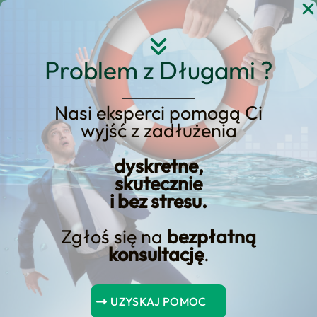
Przejdź
do
treści
Problem z Długami ?
Nasi eksperci pomogą Ci
wyjść z zadłużenia
Najlepsze opcje pożyczek
ratalnych online z niskim
dyskretne,
skutecznie
oprocentowaniem
i bez stresu.
Zgłoś się na
bezpłatną
konsultację
.
Spis Treści
UZYSKAJ POMOC
LendUp