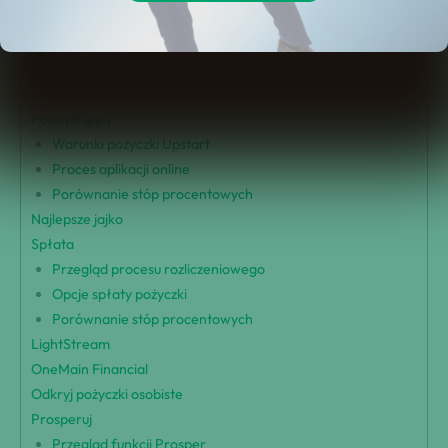
Aktualizacja
Marcus przez Goldman Sachs
SoFi
Avant
Początkujący
Warunki pożyczki Upstart
Proces aplikacji online
Porównanie stóp procentowych
Najlepsze jajko
Spłata
Przegląd procesu rozliczeniowego
Opcje spłaty pożyczki
Porównanie stóp procentowych
LightStream
OneMain Financial
Odkryj pożyczki osobiste
Prosperuj
Przegląd funkcji Prosper