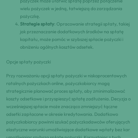
pożyczek może ułatwić spłatę poprzez połączenie
wielu pożyczek w jedną, łatwiejszą do zarządzania
pożyczkę.
Strategie spłaty
: Opracowanie strategii spłaty, takiej
jak przeznaczanie dodatkowych środków na spłatę
kapitału, może pomóc w szybszej spłacie pożyczki i
obniżeniu ogólnych kosztów odsetek.
Opcje spłaty pożyczki
Przy rozważaniu opcji spłaty pożyczki w niskoprocentowych
ratalnych pożyczkach online, pożyczkobiorcy mogą
strategicznie planować proces spłaty, aby zminimalizować
koszty odsetkowe i przyspieszyć spłatę zadłużenia. Decyzja o
wcześniejszej spłacie może znacząco zmniejszyć łączne
odsetki zapłacone w okresie kredytowania. Dodatkowo
pożyczkobiorcy powinni szukać pożyczkodawców oferujących
elastyczne warunki umożliwiające dodatkowe wpłaty bez kar
umożliwiając szybszą spłatę pożyczki. Korzystając z tych