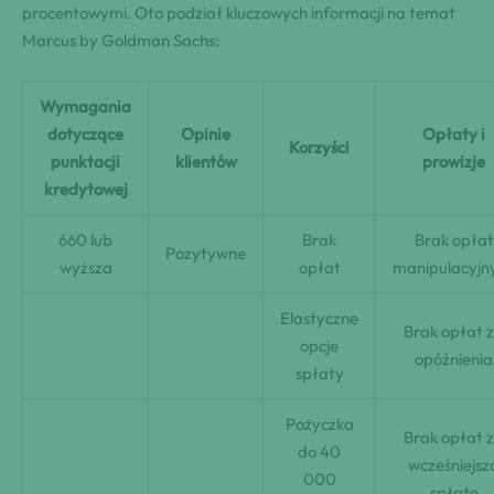
procentowymi. Oto podział kluczowych informacji na temat
Marcus by Goldman Sachs:
Wymagania
dotyczące
Opinie
Opłaty i
Korzyści
punktacji
klientów
prowizje
kredytowej
660 lub
Brak
Brak opłat
Pozytywne
wyższa
opłat
manipulacyjn
Elastyczne
Brak opłat 
opcje
opóźnienia
spłaty
Pożyczka
Brak opłat 
do 40
wcześniejsz
000
spłatę