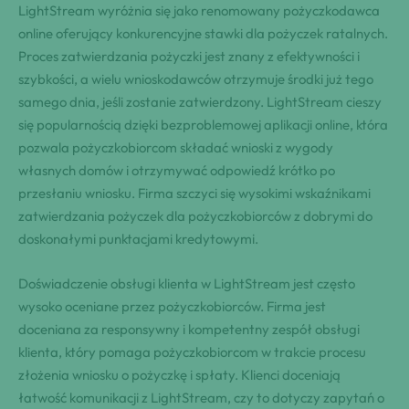
LightStream wyróżnia się jako renomowany pożyczkodawca
online oferujący konkurencyjne stawki dla pożyczek ratalnych.
Proces zatwierdzania pożyczki jest znany z efektywności i
szybkości, a wielu wnioskodawców otrzymuje środki już tego
samego dnia, jeśli zostanie zatwierdzony. LightStream cieszy
się popularnością dzięki bezproblemowej aplikacji online, która
pozwala pożyczkobiorcom składać wnioski z wygody
własnych domów i otrzymywać odpowiedź krótko po
przesłaniu wniosku. Firma szczyci się wysokimi wskaźnikami
zatwierdzania pożyczek dla pożyczkobiorców z dobrymi do
doskonałymi punktacjami kredytowymi.
Doświadczenie obsługi klienta w LightStream jest często
wysoko oceniane przez pożyczkobiorców. Firma jest
doceniana za responsywny i kompetentny zespół obsługi
klienta, który pomaga pożyczkobiorcom w trakcie procesu
złożenia wniosku o pożyczkę i spłaty. Klienci doceniają
łatwość komunikacji z LightStream, czy to dotyczy zapytań o