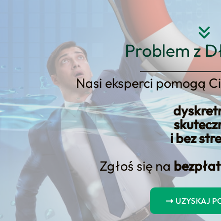
Strona główna
O nas
Usłu
Problem z D
Nasi eksperci pomogą Ci
dyskret
 konsolidacyjny – pomaga, czy s
skutecz
i bez str
Zgłoś się na
bezpłat
UZYSKAJ 