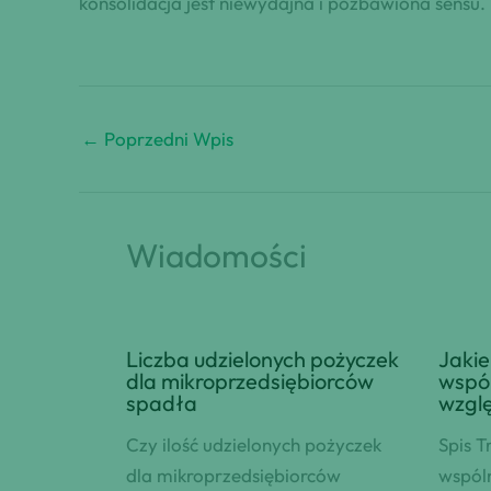
konsolidacja jest niewydajna i pozbawiona sensu.
←
Poprzedni Wpis
Wiadomości
Liczba udzielonych pożyczek
Jakie
dla mikroprzedsiębiorców
wspó
spadła
wzgl
Czy ilość udzielonych pożyczek
Spis T
dla mikroprzedsiębiorców
wspól