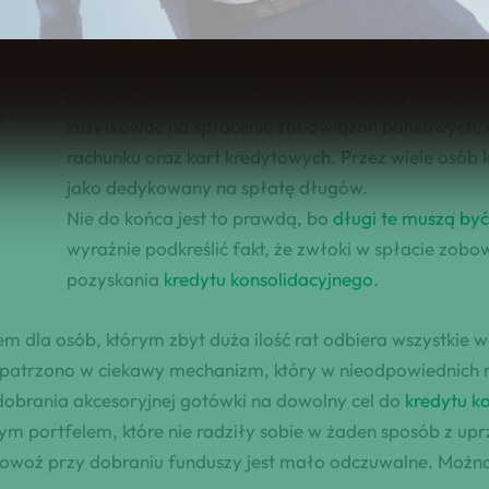
Kredyt konsolidacyjny – pomaga, czy szkodzi?
Kluczowym przeznaczeniem konsolidacji kredytów 
poprzez zredukowanie obciążenia spłatą licznych 
zużytkować na spłacenie zobowiązań bankowych, c
rachunku oraz kart kredytowych. Przez wiele osób k
jako dedykowany na spłatę długów.
Nie do końca jest to prawdą, bo
długi te muszą by
wyraźnie podkreślić fakt, że zwłoki w spłacie zob
pozyskania
kredytu konsolidacyjnego
.
m dla osób, którym zbyt duża ilość rat odbiera wszystkie 
patrzono w ciekawy mechanizm, który w nieodpowiednich r
dobrania akcesoryjnej gotówki na dowolny cel do
kredytu k
m portfelem, które nie radziły sobie w żaden sposób z up
akowoż przy dobraniu funduszy jest mało odczuwalne. Można