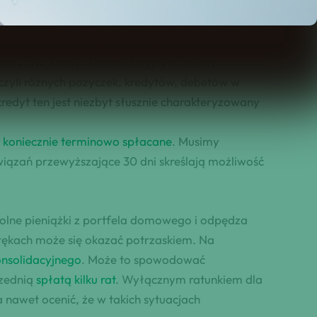
jest wsparcie i odciążenie budżetu domowego
kredytów. Kredyt konsolidacyjny możemy
zyli różnych pożyczek, kredytów, debetów w
redyt ten jest niezbyt słusznie charakteryzowany
ć koniecznie terminowo spłacane
. Musimy
owiązań przewyższające 30 dni skreślają możliwość
wolne pieniążki z portfela domowego i odpędza
ękach może się okazać potrzaskiem. Na
onsolidacyjnego
. Może to spowodować
rzednią
spłatą kilku rat
. Wyłącznym ratunkiem dla
 nawet ocenić, że w takich sytuacjach