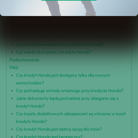
Wstęp
Co to jest kredyt Honda?
Jakie są zalety kredytu Honda?
Jakie warunki należy spełnić, by móc wziąć kredyt Honda?
W jakiej wysokości można ubiegać się o kredyt Honda?
Co z kosztami związanymi z kredytem Honda?
Czy warto skorzystać z kredytu Honda?
Podsumowanie
FAQ
Czy kredyt Honda jest dostępny tylko dla nowych
samochodów?
Czy potrzebuję wkładu własnego przy kredycie Honda?
Jakie dokumenty będą potrzebne przy ubieganiu się o
kredyt Honda?
Czy koszty dodatkowych ubezpieczeń są wliczone w koszt
kredytu Honda?
Czy kredyt Honda jest dobrą opcją dla mnie?
Czy kredyt Honda jest bezpieczny?