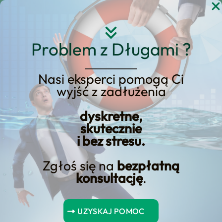
Przejdź
do
treści
Problem z Długami ?
Nasi eksperci pomogą Ci
wyjść z zadłużenia
kredyt honda
dyskretne,
skutecznie
i bez stresu.
Zgłoś się na
bezpłatną
konsultację
.
Spis Treści
UZYSKAJ POMOC
Kredyt Honda – jak zrealizować marzenie o własnej Hondzie?