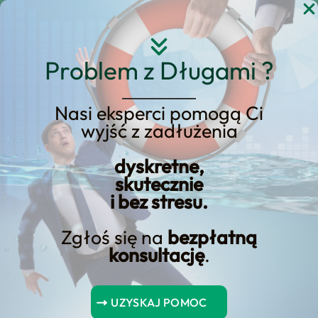
Przejdź
do
treści
Problem z Długami ?
Nasi eksperci pomogą Ci
wyjść z zadłużenia
Konsolidacyjny kredyt
refinansowy w
dyskretne,
skutecznie
Velobanku – Warunki
i bez stresu.
Zgłoś się na
bezpłatną
konsultację
.
Spis Treści
UZYSKAJ POMOC
Podsumowanie kluczowych punktów