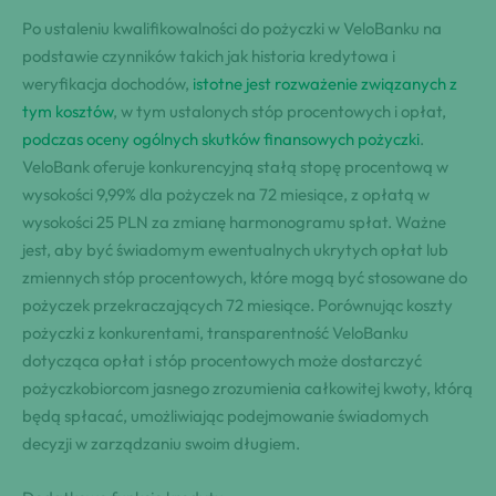
Po ustaleniu kwalifikowalności do pożyczki w VeloBanku na
podstawie czynników takich jak historia kredytowa i
weryfikacja dochodów,
istotne jest rozważenie związanych z
tym kosztów
, w tym ustalonych stóp procentowych i opłat,
podczas oceny ogólnych skutków finansowych pożyczki
.
VeloBank oferuje konkurencyjną stałą stopę procentową w
wysokości 9,99% dla pożyczek na 72 miesiące, z opłatą w
wysokości 25 PLN za zmianę harmonogramu spłat. Ważne
jest, aby być świadomym ewentualnych ukrytych opłat lub
zmiennych stóp procentowych, które mogą być stosowane do
pożyczek przekraczających 72 miesiące. Porównując koszty
pożyczki z konkurentami, transparentność VeloBanku
dotycząca opłat i stóp procentowych może dostarczyć
pożyczkobiorcom jasnego zrozumienia całkowitej kwoty, którą
będą spłacać, umożliwiając podejmowanie świadomych
decyzji w zarządzaniu swoim długiem.