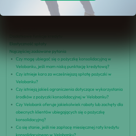
Kwota pożyczki i czas trwania
Opcje procesu aplikacyjnego
Kryteria kwalifikowalności
Koszty pożyczki
Dodatkowe funkcje kredytu
Elastyczność spłaty
Najczęściej zadawane pytania
Czy mogę ubiegać się o pożyczkę konsolidacyjną w
Velobanku, jeśli mam niską punktację kredytową?
Czy istnieje kara za wcześniejszą spłatę pożyczki w
Velobanku?
Czy istnieją jakieś ograniczenia dotyczące wykorzystania
środków z pożyczki konsolidacyjnej w Velobanku?
Czy Velobank oferuje jakiekolwiek rabaty lub zachęty dla
obecnych klientów ubiegających się o pożyczkę
konsolidacyjną?
Co się stanie, jeśli nie zapłacę miesięcznej raty kredytu
konsolidacyjnego w Velobanku?