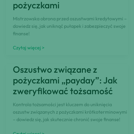
pożyczkami
Polska
Mistrzowska obrona przed oszustwami kredytowymi –
dowiedz się, jak uniknąć pułapek i zabezpieczyć swoje
finanse!
Alert
Czytaj więcej >
o
oszustwach:
Oszustwo związane z
Zabezpiecz
się
pożyczkami „payday”: Jak
przed
zweryfikować tożsamość
oszustwami
związanymi
Kontrola tożsamości jest kluczem do uniknięcia
z
oszustw związanych z pożyczkami krótkoterminowymi
pożyczkami
– dowiedz się, jak skutecznie chronić swoje finanse!
Oszustwo
Czytaj więcej >