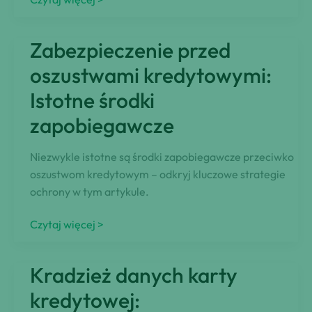
związane
z
Zabezpieczenie przed
pożyczkami
„payday”:
oszustwami kredytowymi:
Jak
Istotne środki
zweryfikować
zapobiegawcze
tożsamość
Niezwykle istotne są środki zapobiegawcze przeciwko
oszustwom kredytowym – odkryj kluczowe strategie
ochrony w tym artykule.
Zabezpieczenie
Czytaj więcej >
przed
oszustwami
Kradzież danych karty
kredytowymi:
Istotne
kredytowej:
środki