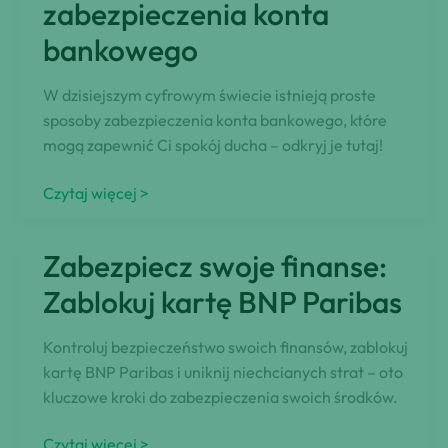
rozpoznać
zabezpieczenia konta
i
bankowego
uniknąć
oszustwa?
W dzisiejszym cyfrowym świecie istnieją proste
sposoby zabezpieczenia konta bankowego, które
mogą zapewnić Ci spokój ducha – odkryj je tutaj!
Bezproblemowe
Czytaj więcej >
sposoby
zabezpieczenia
Zabezpiecz swoje finanse:
konta
bankowego
Zablokuj kartę BNP Paribas
Kontroluj bezpieczeństwo swoich finansów, zablokuj
kartę BNP Paribas i uniknij niechcianych strat – oto
kluczowe kroki do zabezpieczenia swoich środków.
Zabezpiecz
Czytaj więcej >