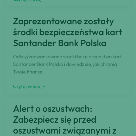
swoje
finanse:
Zaprezentowane zostały
Zablokuj
kartę
środki bezpieczeństwa kart
BNP
Santander Bank Polska
Paribas
Odkryj zaawansowane środki bezpieczeństwa kart
Santander Bank Polska i dowiedz się, jak chronią
Twoje finanse.
Zaprezentowane
Czytaj więcej >
zostały
środki
Alert o oszustwach:
bezpieczeństwa
kart
Zabezpiecz się przed
Santander
oszustwami związanymi z
Bank