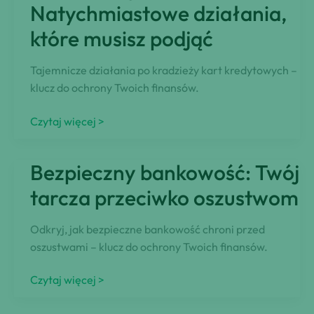
Natychmiastowe działania,
zapobiegawcze
które musisz podjąć
Tajemnicze działania po kradzieży kart kredytowych –
klucz do ochrony Twoich finansów.
Kradzież
Czytaj więcej >
danych
karty
Bezpieczny bankowość: Twój
kredytowej:
Natychmiastowe
tarcza przeciwko oszustwom
działania,
które
Odkryj, jak bezpieczne bankowość chroni przed
musisz
oszustwami – klucz do ochrony Twoich finansów.
podjąć
Bezpieczny
Czytaj więcej >
bankowość: