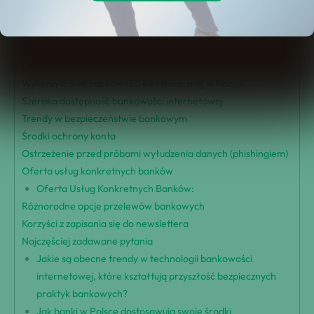
Zabezpieczenia bankowości internetowej
Powszechne metody zatwierdzania transakcji
Znaczenie zapobiegania phishingowi
Czujność i odpowiedzialność klienta
Wykorzystanie bankowości elektronicznej w Polsce
Szeroka dostępność bankowości internetowej
Trendy w bezpieczeństwie bankowym
Środki ochrony konta
Ostrzeżenie przed próbami wyłudzenia danych (phishingiem)
Oferta usług konkretnych banków
Oferta Usług Konkretnych Banków:
Różnorodne opcje przelewów bankowych
Korzyści z zapisania się do newslettera
Najczęściej zadawane pytania
Jakie są obecne trendy w technologii bankowości
internetowej, które kształtują przyszłość bezpiecznych
praktyk bankowych?
Jak banki w Polsce dostosowują swoje środki