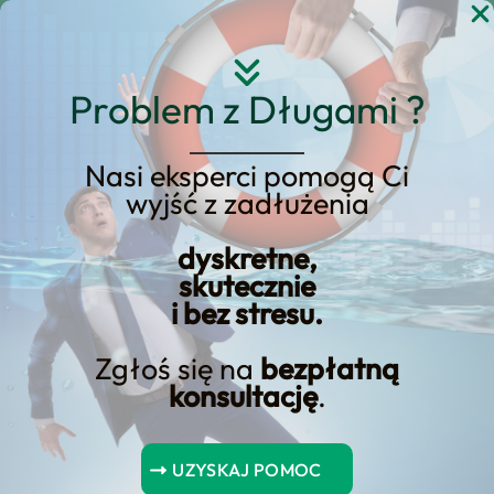
Przejdź
do
treści
Problem z Długami ?
Nasi eksperci pomogą Ci
wyjść z zadłużenia
Bezpieczny bankowość:
Twój tarcza przeciwko
dyskretne,
skutecznie
oszustwom
i bez stresu.
Zgłoś się na
bezpłatną
konsultację
.
Spis Treści
UZYSKAJ POMOC
Podsumowanie kluczowych punktów