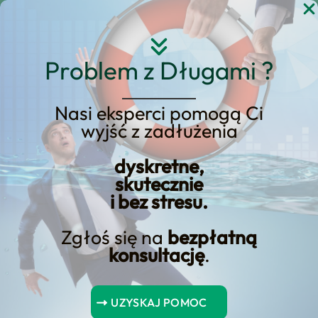
Przejdź
do
treści
Problem z Długami ?
Nasi eksperci pomogą Ci
Strona główna
Blog Kredyt123.pl
wyjść z zadłużenia
Wynajem samochodów
dyskretne,
skutecznie
i bez stresu.
Długi okres wynajmu: Co to
jest długi okres wynajmu
Zgłoś się na
bezpłatną
konsultację
.
samochodu?
Istnieje nowoczesne rozwiązanie dla tradycyjnego
UZYSKAJ POMOC
posiadania samochodu – wynajem długoterminowy,