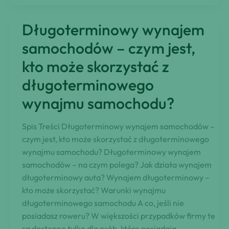
samochodów
na
Długoterminowy wynajem
wynajem:
Kompletny
samochodów – czym jest,
przewodnik
kto może skorzystać z
długoterminowego
wynajmu samochodu?
Spis Treści Długoterminowy wynajem samochodów –
czym jest, kto może skorzystać z długoterminowego
wynajmu samochodu? Długoterminowy wynajem
samochodów – na czym polega? Jak działa wynajem
długoterminowy auta? Wynajem długoterminowy –
kto może skorzystać? Warunki wynajmu
długoterminowego samochodu A co, jeśli nie
posiadasz roweru? W większości przypadków firmy te
są dostępne tylko dla osób, które posiadają