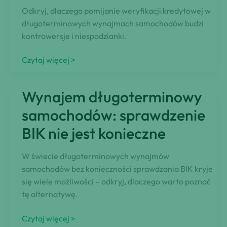
Odkryj, dlaczego pomijanie weryfikacji kredytowej w
długoterminowych wynajmach samochodów budzi
kontrowersje i niespodzianki.
Długoterminowy
Czytaj więcej >
wynajem:
Opcjonalne
Wynajem długoterminowy
sprawdzanie
zdolności
samochodów: sprawdzenie
kredytowej
BIK nie jest konieczne
dla
klientów
W świecie długoterminowych wynajmów
samochodów bez konieczności sprawdzania BIK kryje
się wiele możliwości – odkryj, dlaczego warto poznać
tę alternatywę.
Wynajem
Czytaj więcej >