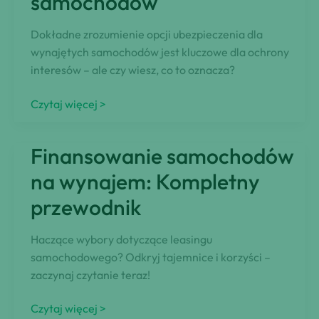
samochodów
Dokładne zrozumienie opcji ubezpieczenia dla
wynajętych samochodów jest kluczowe dla ochrony
interesów – ale czy wiesz, co to oznacza?
Wybieranie
Czytaj więcej >
opcji
ubezpieczenia
Finansowanie samochodów
dla
wynajmowanych
na wynajem: Kompletny
samochodów
przewodnik
Haczące wybory dotyczące leasingu
samochodowego? Odkryj tajemnice i korzyści –
zaczynaj czytanie teraz!
Finansowanie
Czytaj więcej >