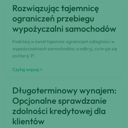
długoterminowego
Rozwiązując tajemnicę
samochodu
odkryte
ograniczeń przebiegu
wypożyczalni samochodów
Podróżuj w świat tajemnic ograniczeń odległości w
wypożyczalniach samochodów, a odkryj, co kryje się
za literą 'P'.
Rozwiązując
Czytaj więcej >
tajemnicę
ograniczeń
Długoterminowy wynajem:
przebiegu
wypożyczalni
Opcjonalne sprawdzanie
samochodów
zdolności kredytowej dla
klientów