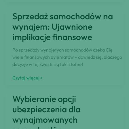
długoterminowy
samochodów:
Sprzedaż samochodów na
sprawdzenie
BIK
wynajem: Ujawnione
nie
implikacje finansowe
jest
konieczne
Po sprzedaży wynajętych samochodów czeka Cię
wiele finansowych dylematów – dowiedz się, dlaczego
decyzje w tej kwestii są tak istotne!
Sprzedaż
Czytaj więcej >
samochodów
na
Wybieranie opcji
wynajem:
Ujawnione
ubezpieczenia dla
implikacje
wynajmowanych
finansowe