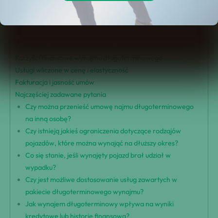
Definicja najmu długoterminowego
Korzyści dla firm i osób prywatnych
Porównanie wynajmu i leasingu
Konsekwencje podatkowe dla firm
Korzyści finansowe wynajmu długoterminowego
Usługi wliczone w cenę i elastyczność
Fakturacja i jasność umów
Najczęściej zadawane pytania
Czy można przenieść umowę najmu długoterminowego
na inną osobę?
Czy istnieją jakieś ograniczenia dotyczące rodzajów
pojazdów, które można wynająć na dłuższy okres?
Co się stanie, jeśli wynajęty pojazd brał udział w
wypadku?
Czy jest możliwe dostosowanie usług zawartych w
pakiecie długoterminowego wynajmu?
Jak wynajem długoterminowy wpływa na wyniki
kredytowe lub historię finansową?