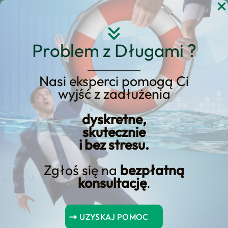
Przejdź
do
treści
Problem z Długami ?
Nasi eksperci pomogą Ci
wyjść z zadłużenia
Długi okres wynajmu: Co
to jest długi okres
dyskretne,
skutecznie
wynajmu samochodu?
i bez stresu.
Zgłoś się na
bezpłatną
konsultację
.
Spis Treści
UZYSKAJ POMOC
Podsumowanie kluczowych punktów