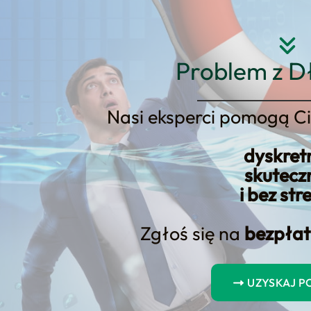
Strona główna
O nas
Usłu
Problem z D
Nasi eksperci pomogą Ci
dyskret
rejestracja samochodu? Jak obni
skutecz
i bez str
Zgłoś się na
bezpłat
UZYSKAJ 