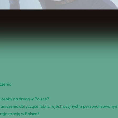
Spis Treści
eczenia
j osoby na drugą w Polsce?
graniczenia dotyczące tablic rejestracyjnych z personalizowan
rejestracją w Polsce?