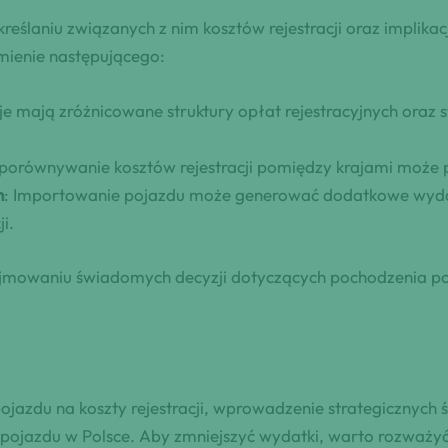
ślaniu związanych z nim kosztów rejestracji oraz implikac
zumienie następującego:
aje mają zróżnicowane struktury opłat rejestracyjnych ora
i porównywanie kosztów rejestracji pomiędzy krajami może 
h
: Importowanie pojazdu może generować dodatkowe wydatki
i.
mowaniu świadomych decyzji dotyczących pochodzenia poja
zdu na koszty rejestracji, wprowadzenie strategicznych śr
 pojazdu w Polsce. Aby zmniejszyć wydatki, warto rozważyć