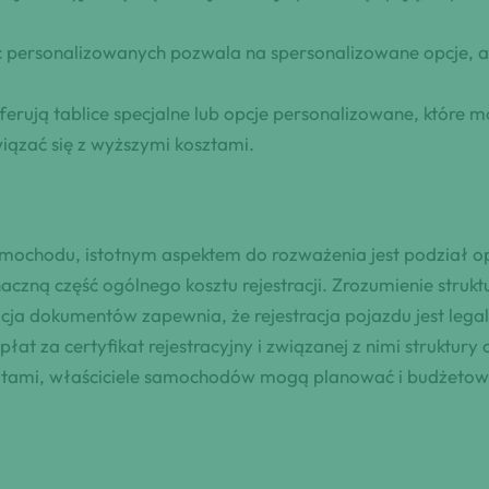
c personalizowanych pozwala na spersonalizowane opcje, al
ferują tablice specjalne lub opcje personalizowane, które
wiązać się z wyższymi kosztami.
amochodu, istotnym aspektem do rozważenia jest podział opł
czną część ogólnego kosztu rejestracji. Zrozumienie struktu
cja dokumentów zapewnia, że rejestracja pojazdu jest legaln
at za certyfikat rejestracyjny i związanej z nimi struktur
łatami, właściciele samochodów mogą planować i budżetowa