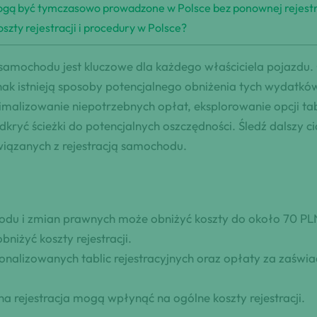
ogą być tymczasowo prowadzone w Polsce bez ponownej rejestr
zty rejestracji i procedury w Polsce?
 samochodu jest kluczowe dla każdego właściciela pojazdu. 
nak istnieją sposoby potencjalnego obniżenia tych wydatkó
inimalizowanie niepotrzebnych opłat, eksplorowanie opcji ta
kryć ścieżki do potencjalnych oszczędności. Śledź dalszy 
iązanych z rejestracją samochodu.
hodu i zmian prawnych może obniżyć koszty do około 70 PL
niżyć koszty rejestracji.
alizowanych tablic rejestracyjnych oraz opłaty za zaświad
a rejestracja mogą wpłynąć na ogólne koszty rejestracji.