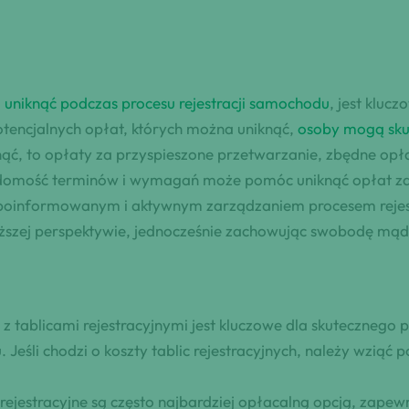
 uniknąć podczas procesu rejestracji samochodu
, jest kluc
tencjalnych opłat, których można uniknąć,
osoby mogą skut
ąć, to opłaty za przyspieszone przetwarzanie, zbędne opłat
domość terminów i wymagań może pomóc uniknąć opłat za o
e poinformowanym i aktywnym zarządzaniem procesem rejest
uższej perspektywie, jednocześnie zachowując swobodę mą
 tablicami rejestracyjnymi jest kluczowe dla skutecznego 
Jeśli chodzi o koszty tablic rejestracyjnych, należy wziąć 
rejestracyjne są często najbardziej opłacalną opcją, zap