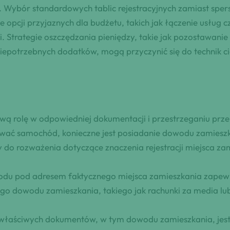
t. Wybór standardowych tablic rejestracyjnych zamiast spe
opcji przyjaznych dla budżetu, takich jak łączenie usług c
. Strategie oszczędzania pieniędzy, takie jak pozostawani
iepotrzebnych dodatków, mogą przyczynić się do technik ci
ową rolę w odpowiedniej dokumentacji i przestrzeganiu p
rować samochód, konieczne jest posiadanie dowodu zamies
 do rozważenia dotyczące znaczenia rejestracji miejsca za
hodu pod adresem faktycznego miejsca zamieszkania zapewn
go dowodu zamieszkania, takiego jak rachunki za media lu
 właściwych dokumentów, w tym dowodu zamieszkania, jest