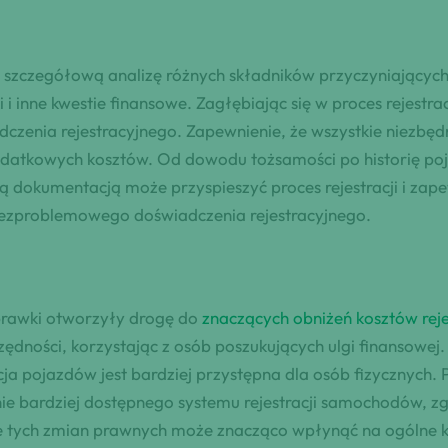
 szczegółową analizę różnych składników przyczyniającyc
 i inne kwestie finansowe. Zagłębiając się w proces rejestra
dczenia rejestracyjnego. Zapewnienie, że wszystkie niezb
odatkowych kosztów. Od dowodu tożsamości po historię p
ną dokumentacją może przyspieszyć proces rejestracji i za
 bezproblemowego doświadczenia rejestracyjnego.
prawki otworzyły drogę do
znaczących obniżeń kosztów rej
ości, korzystając z osób poszukujących ulgi finansowej. T
cja pojazdów jest bardziej przystępna dla osób fizycznych. 
ie bardziej dostępnego systemu rejestracji samochodów, zg
nie tych zmian prawnych może znacząco wpłynąć na ogólne k