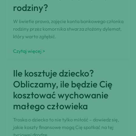
praktyczny
rodziny?
przewodnik
W świetle prawa, zajęcie konta bankowego członka
rodziny przez komornika stwarza złożony dylemat,
który warto zgłębić.
Czy
Czytaj więcej >
komornik
może
Ile kosztuje dziecko?
zająć
konto
Obliczamy, ile będzie Cię
bankowe
kosztować wychowanie
członka
małego człowieka
rodziny?
Troska o dziecko to nie tylko miłość – dowiedz się,
jakie koszty finansowe mogą Cię spotkać na tej
życiowej drodze.