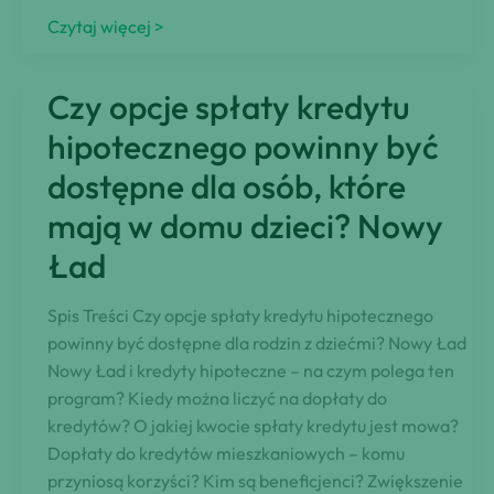
Jak
Czytaj więcej >
Zjednoczyć
Finanse
Czy opcje spłaty kredytu
Rodziny
Mającej
hipotecznego powinny być
Dwóch
dostępne dla osób, które
Synów?
mają w domu dzieci? Nowy
Ład
Spis Treści Czy opcje spłaty kredytu hipotecznego
powinny być dostępne dla rodzin z dziećmi? Nowy Ład
Nowy Ład i kredyty hipoteczne – na czym polega ten
program? Kiedy można liczyć na dopłaty do
kredytów? O jakiej kwocie spłaty kredytu jest mowa?
Dopłaty do kredytów mieszkaniowych – komu
przyniosą korzyści? Kim są beneficjenci? Zwiększenie