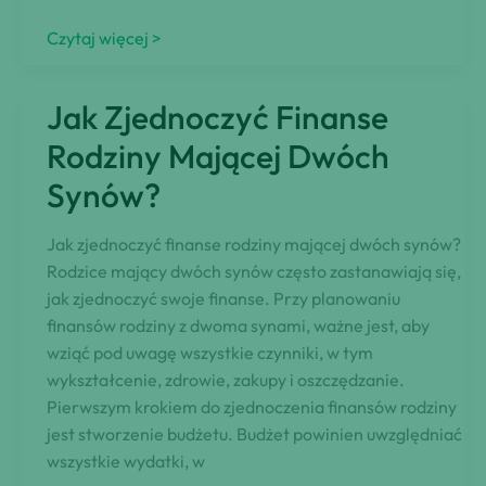
Kosiniakowe
Czytaj więcej >
Benefit:
Kto
Jak Zjednoczyć Finanse
się
kwalifikuje
Rodziny Mającej Dwóch
i
Synów?
jak
złożyć
Jak zjednoczyć finanse rodziny mającej dwóch synów?
wniosek
Rodzice mający dwóch synów często zastanawiają się,
jak zjednoczyć swoje finanse. Przy planowaniu
finansów rodziny z dwoma synami, ważne jest, aby
wziąć pod uwagę wszystkie czynniki, w tym
wykształcenie, zdrowie, zakupy i oszczędzanie.
Pierwszym krokiem do zjednoczenia finansów rodziny
jest stworzenie budżetu. Budżet powinien uwzględniać
wszystkie wydatki, w