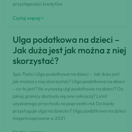
przystępności kredytów
Czy
Czytaj więcej >
opcje
spłaty
Ulga podatkowa na dzieci –
kredytu
hipotecznego
Jak duża jest jak można z niej
powinny
skorzystać?
być
dostępne
Spis Treści Ulga podatkowa na dzieci – Jak duża jest
dla
jak można z niej skorzystać? Ulga podatkowa na dzieci
osób,
– co to jest? Ile wynoszą ulgi podatkowe na dzieci? Do
które
jakiej granicy dochodu się one odnoszą? Limit
mają
uzyskanego przychodu za poprzedni rok Do kiedy
w
przysługuje ulga na dziecko? Ulga podatkowa na dzieci
domu
niepełnosprawne w 2021
dzieci?
Nowy
Ulga