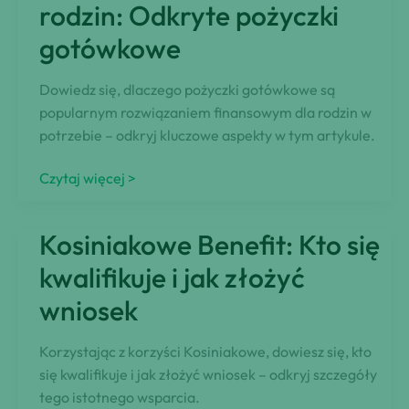
rodziców
rodzin: Odkryte pożyczki
ujawnione
gotówkowe
Dowiedz się, dlaczego pożyczki gotówkowe są
popularnym rozwiązaniem finansowym dla rodzin w
potrzebie – odkryj kluczowe aspekty w tym artykule.
Rozwiązania
Czytaj więcej >
finansowe
dla
Kosiniakowe Benefit: Kto się
rodzin:
Odkryte
kwalifikuje i jak złożyć
pożyczki
wniosek
gotówkowe
Korzystając z korzyści Kosiniakowe, dowiesz się, kto
się kwalifikuje i jak złożyć wniosek – odkryj szczegóły
tego istotnego wsparcia.