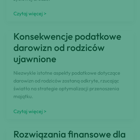
Ile
Czytaj więcej >
kosztuje
dziecko?
Konsekwencje podatkowe
Obliczamy,
ile
darowizn od rodziców
będzie
ujawnione
Cię
kosztować
Niezwykle istotne aspekty podatkowe dotyczące
wychowanie
darowizn od rodziców zostaną odkryte, rzucając
małego
światło na strategie optymalizacji przenoszenia
człowieka
majątku.
Konsekwencje
Czytaj więcej >
podatkowe
darowizn
Rozwiązania finansowe dla
od