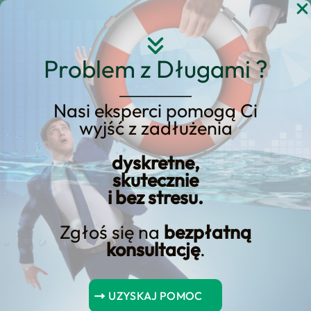
Przejdź
do
treści
Problem z Długami ?
Nasi eksperci pomogą Ci
Strona główna
Blog Kredyt123.pl
wyjść z zadłużenia
pożyczka hipoteczna
dyskretne,
skutecznie
i bez stresu.
Pożyczka osobista na
mieszkanie: Kiedy jest
Zgłoś się na
bezpłatną
konsultację
.
opłacalna i czy są jakieś
alternatywy?
UZYSKAJ POMOC