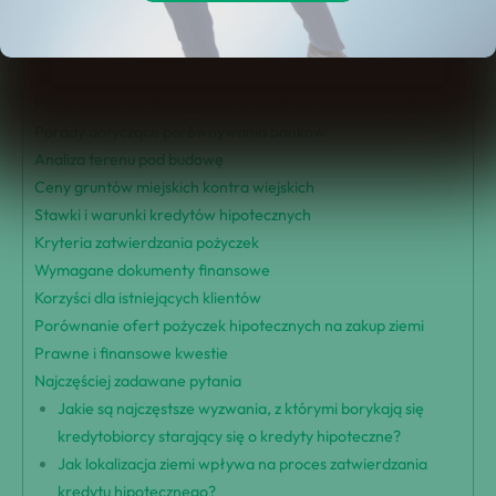
Czynniki decydujące o zatwierdzeniu kredytu hipotecznego na
zakup ziemi
Rodzaje kredytów na zakup ziemi
Podstawowe elementy procesu złożenia wniosku o pożyczkę
Porady dotyczące porównywania banków
Analiza terenu pod budowę
Ceny gruntów miejskich kontra wiejskich
Stawki i warunki kredytów hipotecznych
Kryteria zatwierdzania pożyczek
Wymagane dokumenty finansowe
Korzyści dla istniejących klientów
Porównanie ofert pożyczek hipotecznych na zakup ziemi
Prawne i finansowe kwestie
Najczęściej zadawane pytania
Jakie są najczęstsze wyzwania, z którymi borykają się
kredytobiorcy starający się o kredyty hipoteczne?
Jak lokalizacja ziemi wpływa na proces zatwierdzania
kredytu hipotecznego?