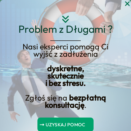
Przejdź
do
treści
Problem z Długami ?
Nasi eksperci pomogą Ci
wyjść z zadłużenia
Pożyczka hipoteczna
dyskretne,
skutecznie
i bez stresu.
Zgłoś się na
bezpłatną
konsultację
.
Spis Treści
UZYSKAJ POMOC
Najważniejsze wnioski