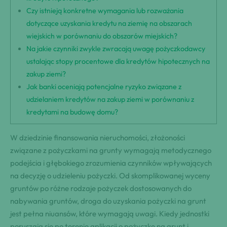
Czy istnieją konkretne wymagania lub rozważania
dotyczące uzyskania kredytu na ziemię na obszarach
wiejskich w porównaniu do obszarów miejskich?
Na jakie czynniki zwykle zwracają uwagę pożyczkodawcy
ustalając stopy procentowe dla kredytów hipotecznych na
zakup ziemi?
Jak banki oceniają potencjalne ryzyko związane z
udzielaniem kredytów na zakup ziemi w porównaniu z
kredytami na budowę domu?
W dziedzinie finansowania nieruchomości, złożoności
związane z pożyczkami na grunty wymagają metodycznego
podejścia i głębokiego zrozumienia czynników wpływających
na decyzję o udzieleniu pożyczki. Od skomplikowanej wyceny
gruntów po różne rodzaje pożyczek dostosowanych do
nabywania gruntów, droga do uzyskania pożyczki na grunt
jest pełna niuansów, które wymagają uwagi. Kiedy jednostki
poruszają się po terenie aplikacji o pożyczkę na grunt i