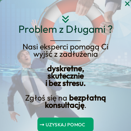
Przejdź
do
treści
Problem z Długami ?
Nasi eksperci pomogą Ci
Strona główna
Blog Kredyt123.pl
wyjść z zadłużenia
inwestycje długoterminowe
dyskretne,
skutecznie
i bez stresu.
Zapewnij bezpieczeństwo
emerytalne poprzez
Zgłoś się na
bezpłatną
konsultację
.
wyznaczone wypłaty
Pozwól, aby wyznaczone wypłaty emerytalne
UZYSKAJ POMOC
zapewniły Ci spokojną starość i finansową stabilność –