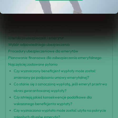
Przegląd zabezpieczenia emerytalnego
Znaczenie wyznaczonych wypłat
Gwarantowany okres świadczeń pieniężnych
Desygnacja beneficjentów emerytury
Zabezpieczenie stabilności finansowej beneficjentów
Interakcja ubezpieczeń i emerytur
Wybór odpowiedniego ubezpieczenia
Procedury ubezpieczeniowe dla emerytów
Planowanie finansowe dla zabezpieczenia emerytalnego
Najczęściej zadawane pytania
Czy wyznaczony beneficjent wypłaty może zostać
zmieniony po podpisaniu umowy emerytalnej?
Co stanie się z oznaczoną wypłatą, jeśli emeryt przetrwa
okres gwarantowanej wypłaty?
Czy istnieją jakieś konsekwencje podatkowe dla
wskazanego beneficjenta wypłaty?
Czy wyznaczona wypłata może zostać użyta na pokrycie
zaległych długów emeryta?