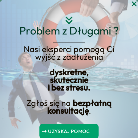
Przejdź
do
treści
Problem z Długami ?
Nasi eksperci pomogą Ci
Zapewnij
wyjść z zadłużenia
bezpieczeństwo
dyskretne,
emerytalne poprzez
skutecznie
wyznaczone wypłaty
i bez stresu.
Zgłoś się na
bezpłatną
konsultację
.
Spis Treści
UZYSKAJ POMOC
Wnioski kluczowe