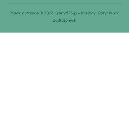
Prawa autorskie © 2026 Kredyt123.pl – Kredyty i Pożyczki dla
Zadłużonych