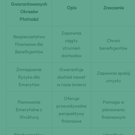
Gwarantowanych
Opis
Znaczenie
Okresów
Płatności
Zapewnia
Bezpieczeństwo
ciągły
Chroni
Finansowe dla
strumień
beneficjentów
Beneficjentów
dochodów
Zmniejszenie
Gwarantuje
Zapewnia spokój
Ryzyka dla
dochód nawet
umysłu
Emerytów
w razie śmierci
Oferuje
Planowanie
Pomaga w
przewidywalne
Emerytalne z
planowaniu
perspektywy
Strukturą
finansowym
finansowe
Elastyczność w
Umożliwia