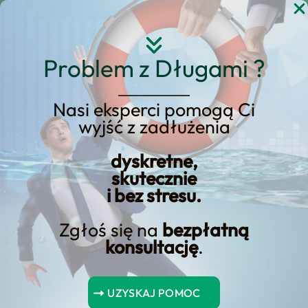
Przejdź
do
treści
Problem z Długami ?
Nasi eksperci pomogą Ci
Strona główna
Blog Kredyt123.pl
wyjść z zadłużenia
finanse przedsiębiorstw
dyskretne,
skutecznie
i bez stresu.
Zawieszenie działalności
gospodarczej. Jak zawiesić
Zgłoś się na
bezpłatną
konsultację
.
działalność gospodarczą?
Kontynuując działalność gospodarczą wymaga
UZYSKAJ POMOC
staranności i strategii – dowiedz się, jak zawiesić