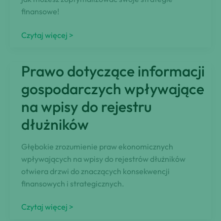
finansowe!
Pożyczki
Czytaj więcej >
dla
firm:
Prawo dotyczące informacji
Odblokuj
korzyści
gospodarczych wpływające
podatkowe
na wpisy do rejestru
dla
dłużników
właścicieli
Głębokie zrozumienie praw ekonomicznych
wpływających na wpisy do rejestrów dłużników
otwiera drzwi do znaczących konsekwencji
finansowych i strategicznych.
Prawo
Czytaj więcej >
dotyczące