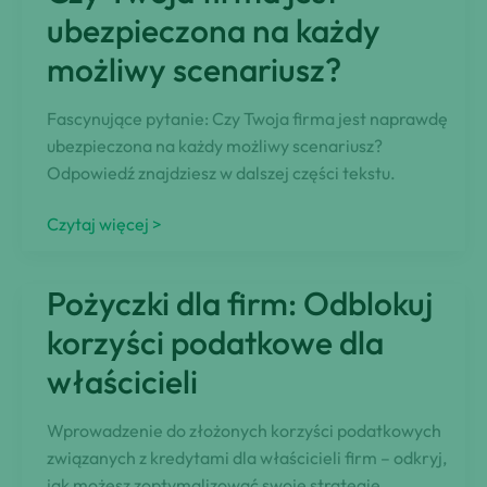
różnorodne
ubezpieczona na każdy
strategie
możliwy scenariusz?
finansowania
Fascynujące pytanie: Czy Twoja firma jest naprawdę
ubezpieczona na każdy możliwy scenariusz?
Odpowiedź znajdziesz w dalszej części tekstu.
Czy
Czytaj więcej >
Twoja
firma
Pożyczki dla firm: Odblokuj
jest
ubezpieczona
korzyści podatkowe dla
na
właścicieli
każdy
możliwy
Wprowadzenie do złożonych korzyści podatkowych
scenariusz?
związanych z kredytami dla właścicieli firm – odkryj,
jak możesz zoptymalizować swoje strategie