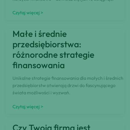
Odblokowanie
Czytaj więcej >
korzyści:
Opanowanie
Małe i średnie
zwolnień
z
przedsiębiorstwa:
VAT
różnorodne strategie
dla
finansowania
podmiotów
Unikalne strategie finansowania dla małych i średnich
przedsiębiorstw otwierają drzwi do fascynującego
świata możliwości i wyzwań.
Małe
Czytaj więcej >
i
średnie
Czy Twoja firma jest
przedsiębiorstwa: