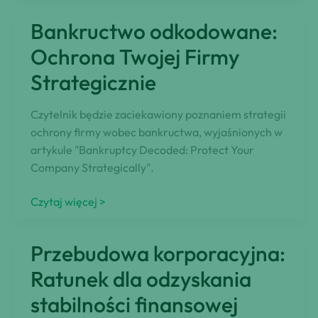
informacji
Bankructwo odkodowane:
gospodarczych
wpływające
Ochrona Twojej Firmy
na
Strategicznie
wpisy
do
Czytelnik będzie zaciekawiony poznaniem strategii
rejestru
ochrony firmy wobec bankructwa, wyjaśnionych w
dłużników
artykule "Bankruptcy Decoded: Protect Your
Company Strategically".
Bankructwo
Czytaj więcej >
odkodowane:
Ochrona
Przebudowa korporacyjna:
Twojej
Firmy
Ratunek dla odzyskania
Strategicznie
stabilności finansowej