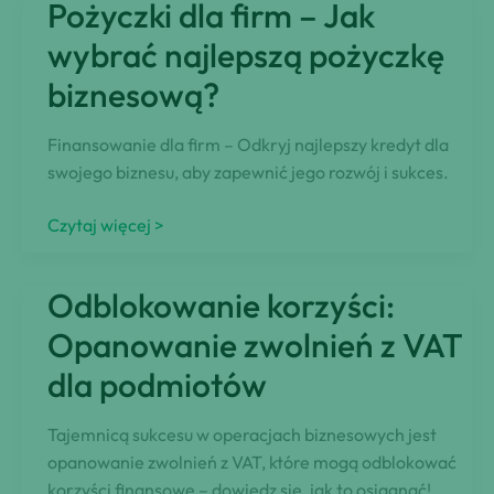
Pożyczki dla firm – Jak
można
uniknąć,
wybrać najlepszą pożyczkę
zakładając
biznesową?
spółkę
z
Finansowanie dla firm – Odkryj najlepszy kredyt dla
ograniczoną
swojego biznesu, aby zapewnić jego rozwój i sukces.
odpowiedzialnością?
Pożyczki
Czytaj więcej >
dla
firm
Odblokowanie korzyści:
–
Jak
Opanowanie zwolnień z VAT
wybrać
dla podmiotów
najlepszą
pożyczkę
Tajemnicą sukcesu w operacjach biznesowych jest
biznesową?
opanowanie zwolnień z VAT, które mogą odblokować
korzyści finansowe – dowiedz się, jak to osiągnąć!