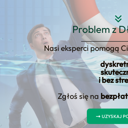
Strona główna
O nas
Usłu
Problem z D
Nasi eksperci pomogą Ci
dyskret
zyści: Opanowanie zwolnień z 
skutecz
i bez str
Zgłoś się na
bezpłat
UZYSKAJ 