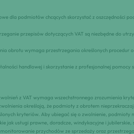
czowe dla podmiotów chcących skorzystać z oszczędności p
rzeganie przepisów dotyczących VAT są niezbędne do utrz
nia obrotu wymaga przestrzegania określonych procedur 
lności handlowej i skorzystanie z profesjonalnej pomocy s
wolnień z VAT wymaga wszechstronnego zrozumienia kryte
wolnienia określają, że podmioty z obrotem nieprzekracz
ślonych kryteriów. Aby ubiegać się o zwolnienie, podmioty
ie jak usługi prawne, doradcze, windykacyjne i jubilerskie
 monitorowanie przychodów ze sprzedaży oraz przestrzega