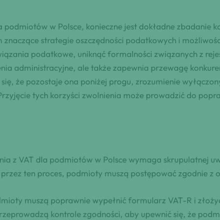
 podmiotów w Polsce, konieczne jest dokładne zbadanie korz
 znaczące strategie oszczędności podatkowych i możliwośc
iązania podatkowe, uniknąć formalności związanych z reje
żenia administracyjne, ale także zapewnia przewagę konkur
ię, że pozostaje ona poniżej progu, zrozumienie wyłączony
yjęcie tych korzyści zwolnienia może prowadzić do popraw
nienia z VAT dla podmiotów w Polsce wymaga skrupulatnej uw
 przez ten proces, podmioty muszą postępować zgodnie z o
dmioty muszą poprawnie wypełnić formularz VAT-R i złoży
eprowadzą kontrole zgodności, aby upewnić się, że podmio