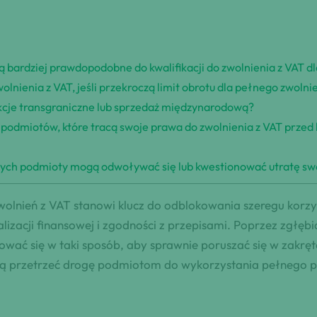
e są bardziej prawdopodobne do kwalifikacji do zwolnienia z VAT 
nienia z VAT, jeśli przekroczą limit obrotu dla pełnego zwolni
kcje transgraniczne lub sprzedaż międzynarodową?
la podmiotów, które tracą swoje prawa do zwolnienia z VAT przed
których podmioty mogą odwoływać się lub kwestionować utratę sw
olnień z VAT stanowi klucz do odblokowania szeregu korzy
acji finansowej i zgodności z przepisami. Poprzez zgłębia
ć się w taki sposób, aby sprawnie poruszać się w zakręta
gą przetrzeć drogę podmiotom do wykorzystania pełnego po