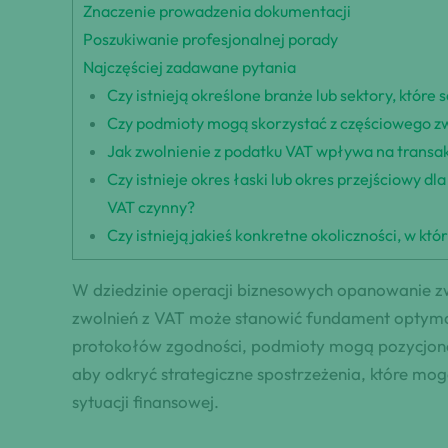
Znaczenie prowadzenia dokumentacji
Poszukiwanie profesjonalnej porady
Najczęściej zadawane pytania
Czy istnieją określone branże lub sektory, któr
Czy podmioty mogą skorzystać z częściowego zwol
Jak zwolnienie z podatku VAT wpływa na transa
Czy istnieje okres łaski lub okres przejściowy d
VAT czynny?
Czy istnieją jakieś konkretne okoliczności, w 
W dziedzinie operacji biznesowych opanowanie zw
zwolnień z VAT może stanowić fundament optymaliz
protokołów zgodności, podmioty mogą pozycjonowa
aby odkryć strategiczne spostrzeżenia, które mo
sytuacji finansowej.