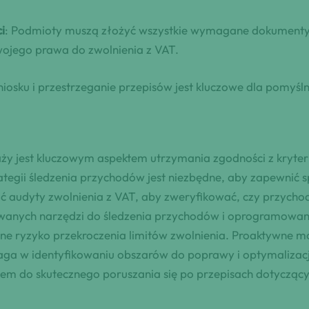
i
: Podmioty muszą złożyć wszystkie wymagane dokumenty p
wojego prawa do zwolnienia z VAT.
sku i przestrzeganie przepisów jest kluczowe dla pomyślnej
y jest kluczowym aspektem utrzymania zgodności z kryter
ategii śledzenia przychodów jest niezbędne, aby zapewnić
 audyty zwolnienia z VAT, aby zweryfikować, czy przychod
sowanych narzędzi do śledzenia przychodów i oprogramowa
lne ryzyko przekroczenia limitów zwolnienia. Proaktywne 
maga w identyfikowaniu obszarów do poprawy i optymalizac
em do skutecznego poruszania się po przepisach dotyczącyc