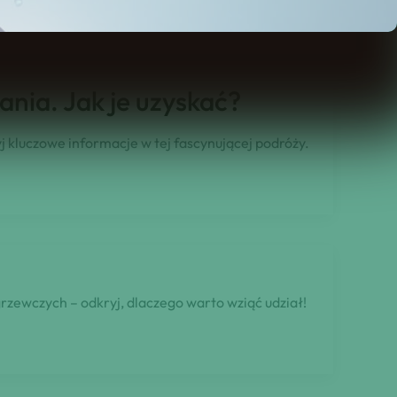
ania. Jak je uzyskać?
j kluczowe informacje w tej fascynującej podróży.
rzewczych – odkryj, dlaczego warto wziąć udział!