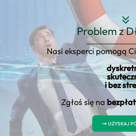
Strona główna
O nas
Usłu
Problem z D
Nasi eksperci pomogą Ci
dyskret
je
skutecz
i bez str
Zgłoś się na
bezpłat
cy: Co zrobić, aby uzyskać bezzw
UZYSKAJ 
, jak zdobyć bezzwrotne dotacje z Urzędu Pracy – nie przegap tej