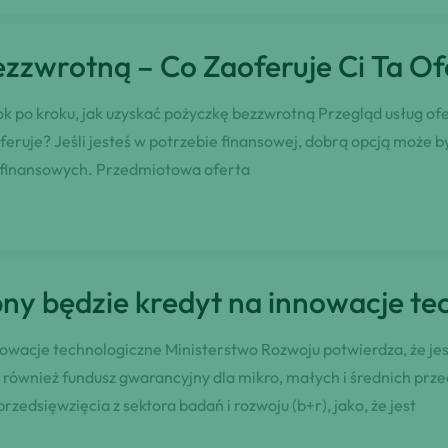
ezzwrotną – Co Zaoferuje Ci Ta Of
rok po kroku, jak uzyskać pożyczkę bezzwrotną Przegląd usług o
eruje? Jeśli jesteś w potrzebie finansowej, dobrą opcją może by
 finansowych. Przedmiotowa oferta
ny będzie kredyt na innowacje te
nowacje technologiczne Ministerstwo Rozwoju potwierdza, że jes
również fundusz gwarancyjny dla mikro, małych i średnich prz
edsięwzięcia z sektora badań i rozwoju (b+r), jako, że jest