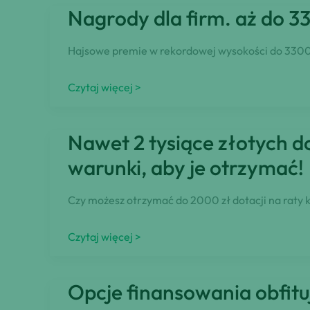
izolację
Nagrody dla firm. aż do 3
domu,
nowy
Hajsowe premie w rekordowej wysokości do 3300 P
system
grzewczy
Nagrody
Czytaj więcej >
dla
firm.
Nawet 2 tysiące złotych d
aż
warunki, aby je otrzymać!
do
3300
Czy możesz otrzymać do 2000 zł dotacji na raty k
PLN
dla
Nawet
Czytaj więcej >
przedsiębiorców
2
tysiące
Opcje finansowania obfituj
złotych