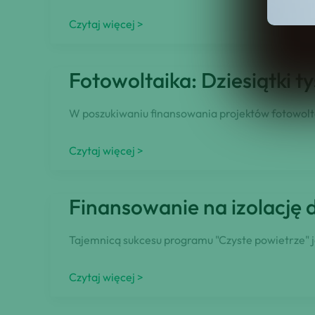
Finansowanie
Czytaj więcej >
z
Urzędu
Fotowoltaika: Dziesiątki t
Pracy:
Co
W poszukiwaniu finansowania projektów fotowoltai
zrobić,
aby
Fotowoltaika:
Czytaj więcej >
uzyskać
Dziesiątki
bezzwrotne
tysięcy
Finansowanie na izolację
dotacje
polskich
z
złotych
Tajemnicą sukcesu programu "Czyste powietrze" j
Urzędu
dofinansowania.
Pracy?
Jak
Finansowanie
Czytaj więcej >
je
na
uzyskać?