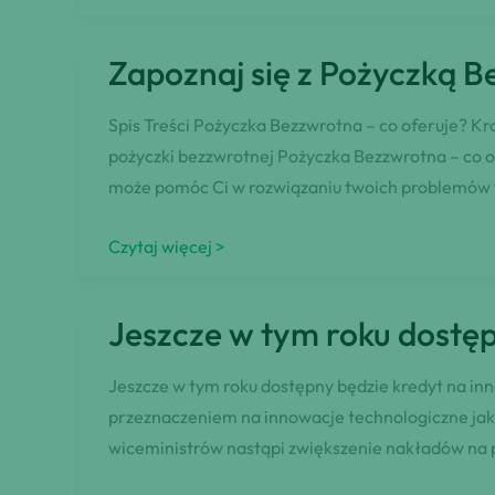
Program
Czystego
Zapoznaj się z Pożyczką B
Powietrza
oferuje
Spis Treści Pożyczka Bezzwrotna – co oferuje? K
hojne
pożyczki bezzwrotnej Pożyczka Bezzwrotna – co of
dotacje
może pomóc Ci w rozwiązaniu twoich problemów
Zapoznaj
Czytaj więcej >
się
z
Jeszcze w tym roku dostęp
Pożyczką
Bezzwrotną
Jeszcze w tym roku dostępny będzie kredyt na in
–
przeznaczeniem na innowacje technologiczne jak 
Co
wiceministrów nastąpi zwiększenie nakładów na prz
Zaoferuje
Ci