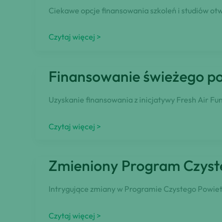
dotacji
Ciekawe opcje finansowania szkoleń i studiów otw
na
raty
Opcje
Czytaj więcej >
kredytu
finansowania
hipotecznego!
obfitują
Finansowanie świeżego pow
Sprawdź,
dla
czy
szkoleń
Uzyskanie finansowania z inicjatywy Fresh Air Fu
spełniasz
i
warunki,
studiów
Finansowanie
Czytaj więcej >
aby
świeżego
je
powietrza:
otrzymać!
Zmieniony Program Czyste
Jak
się
Intrygujące zmiany w Programie Czystego Powietr
kwalifikować
Zmieniony
Czytaj więcej >