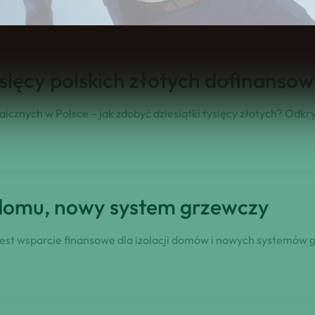
ysięcy polskich złotych dofinansow
cznych w Polsce – jak zdobyć dziesiątki tysięcy złotych? Odkry
 domu, nowy system grzewczy
est wsparcie finansowe dla izolacji domów i nowych systemów g