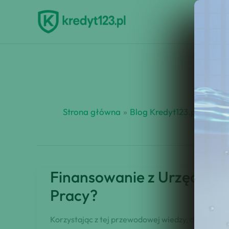
Przejdź
do
treści
Strona główna
Blog Kredyt123.pl
dotac
Finansowanie z Urzędu Pra
Pracy?
Korzystając z tej przewodowej wiedzy, dowiesz się