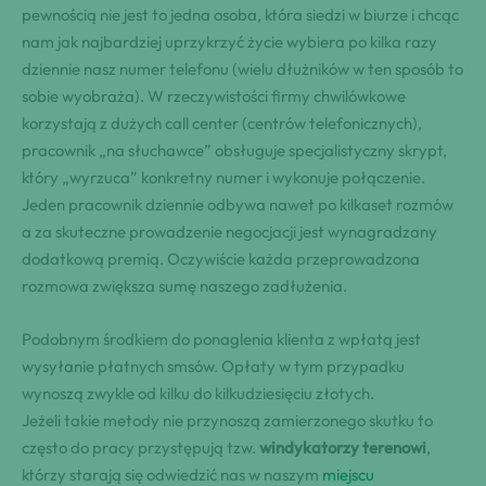
pewnością nie jest to jedna osoba, która siedzi w biurze i chcąc
nam jak najbardziej uprzykrzyć życie wybiera po kilka razy
dziennie nasz numer telefonu (wielu dłużników w ten sposób to
sobie wyobraża). W rzeczywistości firmy chwilówkowe
korzystają z dużych call center (centrów telefonicznych),
pracownik „na słuchawce” obsługuje specjalistyczny skrypt,
który „wyrzuca” konkretny numer i wykonuje połączenie.
Jeden pracownik dziennie odbywa nawet po kilkaset rozmów
a za skuteczne prowadzenie negocjacji jest wynagradzany
dodatkową premią. Oczywiście każda przeprowadzona
rozmowa zwiększa sumę naszego zadłużenia.
Podobnym środkiem do ponaglenia klienta z wpłatą jest
wysyłanie płatnych smsów. Opłaty w tym przypadku
wynoszą zwykle od kilku do kilkudziesięciu złotych.
Jeżeli takie metody nie przynoszą zamierzonego skutku to
często do pracy przystępują tzw.
windykatorzy terenowi
,
którzy starają się odwiedzić nas w naszym
miejscu