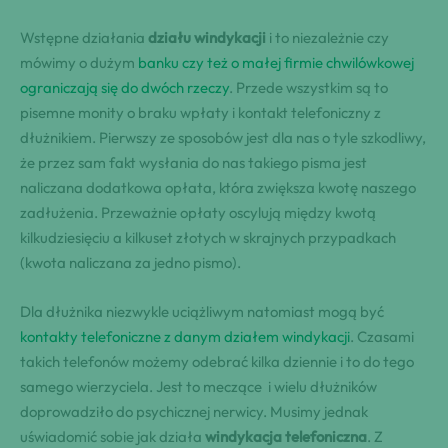
Wstępne działania
działu windykacji
i to niezależnie czy
mówimy o dużym
banku czy też o małej firmie chwilówkowej
ograniczają się do dwóch rzeczy
. Przede wszystkim są to
pisemne monity o braku wpłaty i kontakt telefoniczny z
dłużnikiem. Pierwszy ze sposobów jest dla nas o tyle szkodliwy,
że przez sam fakt wysłania do nas takiego pisma jest
naliczana dodatkowa opłata, która zwiększa kwotę naszego
zadłużenia. Przeważnie opłaty oscylują między kwotą
kilkudziesięciu a kilkuset złotych w skrajnych przypadkach
(kwota naliczana za jedno pismo).
Dla dłużnika niezwykle uciążliwym natomiast mogą być
kontakty telefoniczne z danym działem windykacji
. Czasami
takich telefonów możemy odebrać kilka dziennie i to do tego
samego wierzyciela. Jest to meczące i wielu dłużników
doprowadziło do psychicznej nerwicy. Musimy jednak
uświadomić sobie jak działa
windykacja telefoniczna
. Z