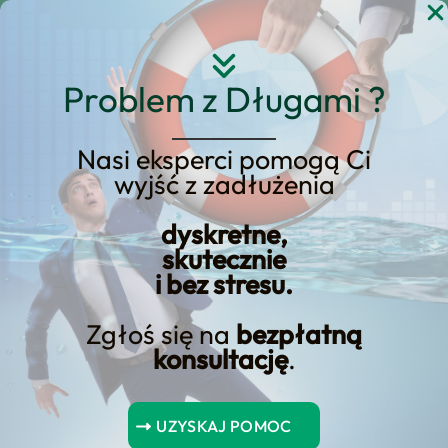
Przejdź
do
treści
Problem z Długami ?
Nasi eksperci pomogą Ci
wyjść z zadłużenia
Jakie uprawnienia
dyskretne,
posiada windykacja?
skutecznie
i bez stresu.
Zgłoś się na
bezpłatną
konsultację
.
UZYSKAJ POMOC