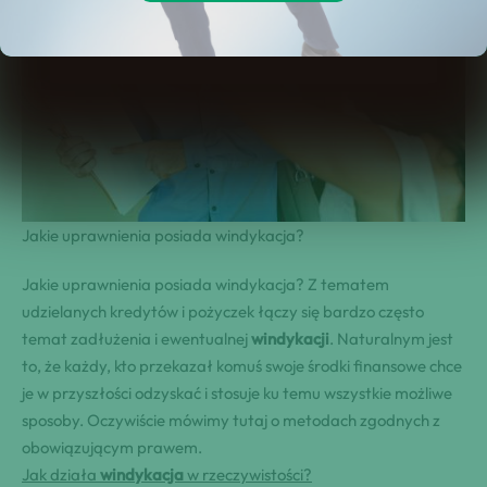
Jakie uprawnienia posiada windykacja?
Jakie uprawnienia posiada windykacja? Z tematem
udzielanych kredytów i pożyczek łączy się bardzo często
temat zadłużenia i ewentualnej
windykacji
. Naturalnym jest
to, że każdy, kto przekazał komuś swoje środki finansowe chce
je w przyszłości odzyskać i stosuje ku temu wszystkie możliwe
sposoby. Oczywiście mówimy tutaj o metodach zgodnych z
obowiązującym prawem.
Jak działa
windykacja
w rzeczywistości?