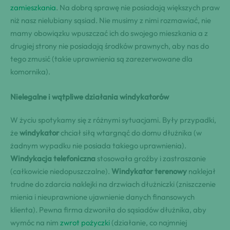
zamieszkania
. Na dobrą sprawę nie posiadają większych praw
niż nasz nielubiany sąsiad. Nie musimy z nimi rozmawiać, nie
mamy obowiązku wpuszczać ich do swojego mieszkania a z
drugiej strony nie posiadają środków prawnych, aby nas do
tego zmusić (takie uprawnienia są zarezerwowane dla
komornika).
Nielegalne i wątpliwe działania windykatorów
W życiu spotykamy się z różnymi sytuacjami. Były przypadki,
że
windykator
chciał siłą wtargnąć do domu dłużnika (w
żadnym wypadku nie posiada takiego uprawnienia).
Windykacja telefoniczna
stosowała groźby i zastraszanie
(całkowicie niedopuszczalne).
Windykator terenowy
naklejał
trudne do zdarcia naklejki na drzwiach dłużniczki (zniszczenie
mienia i nieuprawnione ujawnienie danych finansowych
klienta). Pewna firma dzwoniła do sąsiadów dłużnika, aby
wymóc na nim
zwrot pożyczki
(działanie, co najmniej