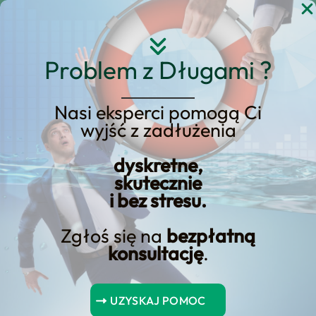
Przejdź
do
treści
Problem z Długami ?
Nasi eksperci pomogą Ci
wyjść z zadłużenia
Jakie są korzyści z
upadłości
dyskretne,
skutecznie
konsumenckiej?
i bez stresu.
Zgłoś się na
bezpłatną
konsultację
.
Upadłość konsumencka jest mechanizmem prawnym, który
ma na celu ułatwienie dłużnikom oddłużenia się poprzez
UZYSKAJ POMOC
spłatę ich długów. Jest to ważny proces, który może pomóc