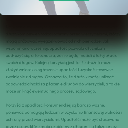
wielu osobom w uzyskaniu finansowej wolności.
Korzyści z upadłości konsumenckiej są bardzo istotne.
Najważniejszą korzyścią jest to, że upadłość może zapewnić
dłużnikom pewien rodzaj ochrony przed wierzycielami, którzy
mogą próbować wyegzekwować od nich pieniądze. Jak
wspomniano wcześniej, upadłość pozwala dłużnikom
oddłużyć się, a to oznacza, że nie będą musieli dłużej płacić
swoich długów. Kolejną korzyścią jest to, że dłużnik może
złożyć wniosek o ogłoszenie upadłości i uzyskać stosowne
zwolnienie z długów. Oznacza to, że dłużnik może uniknąć
odpowiedzialności za płacenie długów do wierzycieli, a także
może uniknąć ewentualnego procesu sądowego.
Korzyści z upadłości konsumenckiej są bardzo ważne,
ponieważ pomagają ludziom w uzyskaniu finansowej wolności i
ochrony przed wierzycielami. Upadłość może być stosowana
przez osoby, które mają problemy z długami, a także przez