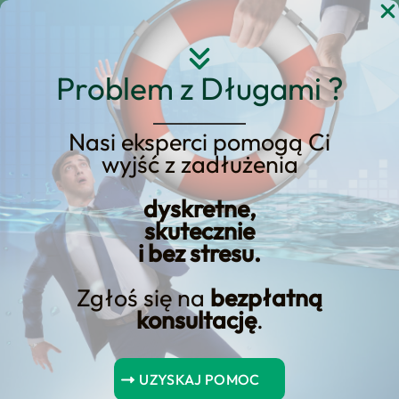
Przejdź
do
treści
Problem z Długami ?
Nasi eksperci pomogą Ci
wyjść z zadłużenia
Sprawdź, gdzie możesz
otrzymać pożyczkę bez
dyskretne,
skutecznie
weryfikacji w BIK!
i bez stresu.
Zgłoś się na
bezpłatną
konsultację
.
Jeśli potrzebujesz pożyczki bez BIK, pamiętaj, że istnieje wiele
instytucji finansowych, które oferują takie rozwiązanie. Jednak
UZYSKAJ POMOC
zawsze warto dokładnie przeanalizować swoją sytuację