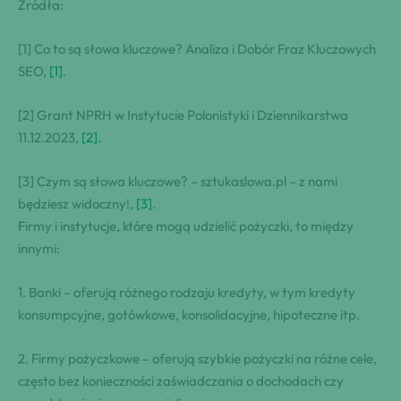
Źródła:
[1] Co to są słowa kluczowe? Analiza i Dobór Fraz Kluczowych
SEO,
[1]
.
[2] Grant NPRH w Instytucie Polonistyki i Dziennikarstwa
11.12.2023,
[2]
.
[3] Czym są słowa kluczowe? – sztukaslowa.pl – z nami
będziesz widoczny!,
[3]
.
Firmy i instytucje, które mogą udzielić pożyczki, to między
innymi:
1. Banki – oferują różnego rodzaju kredyty, w tym kredyty
konsumpcyjne, gotówkowe, konsolidacyjne, hipoteczne itp.
2. Firmy pożyczkowe – oferują szybkie pożyczki na różne cele,
często bez konieczności zaświadczania o dochodach czy