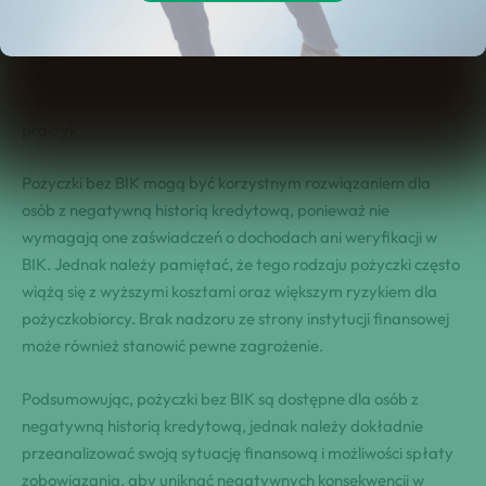
finansową i możliwości spłaty zobowiązania, aby uniknąć
nieprzyjemnych konsekwencji w przyszłości. Pamiętaj również
o zachowaniu ostrożności i dokładnym sprawdzeniu
wiarygodności wybranej instytucji, aby uniknąć nieuczciwych
praktyk.
Pożyczki bez BIK mogą być korzystnym rozwiązaniem dla
osób z negatywną historią kredytową, ponieważ nie
wymagają one zaświadczeń o dochodach ani weryfikacji w
BIK. Jednak należy pamiętać, że tego rodzaju pożyczki często
wiążą się z wyższymi kosztami oraz większym ryzykiem dla
pożyczkobiorcy. Brak nadzoru ze strony instytucji finansowej
może również stanowić pewne zagrożenie.
Podsumowując, pożyczki bez BIK są dostępne dla osób z
negatywną historią kredytową, jednak należy dokładnie
przeanalizować swoją sytuację finansową i możliwości spłaty
zobowiązania, aby uniknąć negatywnych konsekwencji w