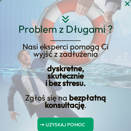
Przejdź
do
treści
Problem z Długami ?
Nasi eksperci pomogą Ci
Jaka jest ocena
wyjść z zadłużenia
kredytowa i w jaki
dyskretne,
sposób można ją
skutecznie
poprawić?
i bez stresu.
Zgłoś się na
bezpłatną
konsultację
.
Spis Treści
UZYSKAJ POMOC
Wnioski kluczowe