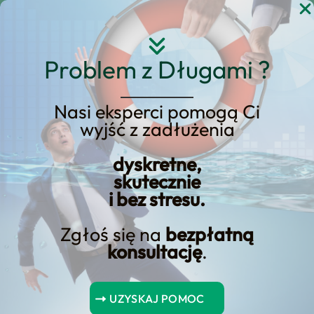
Przejdź
do
treści
Problem z Długami ?
Nasi eksperci pomogą Ci
wyjść z zadłużenia
Efino rewolucjonizuje
online pożyczki ratalne w
dyskretne,
skutecznie
Polsce
i bez stresu.
Zgłoś się na
bezpłatną
konsultację
.
Spis Treści
UZYSKAJ POMOC
Podsumowanie kluczowych wniosków