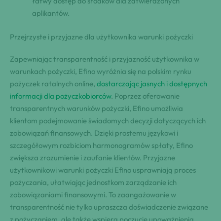
łatwy dostęp do środków dla zatwierdzonych
aplikantów.
Przejrzyste i przyjazne dla użytkownika warunki pożyczki
Zapewniając transparentność i przyjazność użytkownika w
warunkach pożyczki, Efino wyróżnia się na polskim rynku
pożyczek ratalnych online,
dostarczając jasnych i dostępnych
informacji dla pożyczkobiorców
. Poprzez oferowanie
transparentnych warunków pożyczki, Efino umożliwia
klientom podejmowanie świadomych decyzji dotyczących ich
zobowiązań finansowych. Dzięki prostemu językowi i
szczegółowym rozbiciom harmonogramów spłaty, Efino
zwiększa zrozumienie i zaufanie klientów. Przyjazne
użytkownikowi warunki pożyczki Efino usprawniają proces
pożyczania, ułatwiając jednostkom zarządzanie ich
zobowiązaniami finansowymi. To zaangażowanie w
transparentność nie tylko upraszcza doświadczenie związane
z pożyczaniem, ale także wspiera poczucie upoważnienia