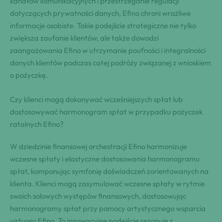
kanałów komunikacyjnych i przestrzeganie regulacji
dotyczących prywatności danych, Efino chroni wrażliwe
informacje osobiste. Takie podejście strategiczne nie tylko
zwiększa zaufanie klientów, ale także dowodzi
zaangażowania Efino w utrzymanie poufności i integralności
danych klientów podczas całej podróży związanej z wnioskiem
o pożyczkę.
Czy klienci mogą dokonywać wcześniejszych spłat lub
dostosowywać harmonogram spłat w przypadku pożyczek
ratalnych Efino?
W dziedzinie finansowej orchestracji Efino harmonizuje
wczesne spłaty i elastyczne dostosowania harmonogramu
spłat, komponując symfonię doświadczeń zorientowanych na
klienta. Klienci mogą zasymulować wczesne spłaty w rytmie
swoich solowych występów finansowych, dostosowując
harmonogramy spłat przy pomocy artystycznego wsparcia
virtuoso Efino. To innowacyjne podejście rezonuje z