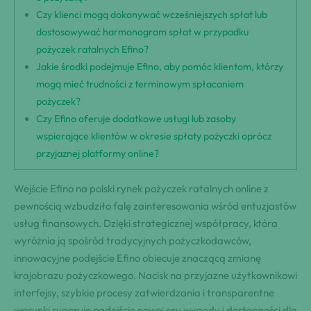
Czy klienci mogą dokonywać wcześniejszych spłat lub
dostosowywać harmonogram spłat w przypadku
pożyczek ratalnych Efino?
Jakie środki podejmuje Efino, aby pomóc klientom, którzy
mogą mieć trudności z terminowym spłacaniem
pożyczek?
Czy Efino oferuje dodatkowe usługi lub zasoby
wspierające klientów w okresie spłaty pożyczki oprócz
przyjaznej platformy online?
Wejście Efino na polski rynek pożyczek ratalnych online z
pewnością wzbudziło falę zainteresowania wśród entuzjastów
usług finansowych. Dzięki strategicznej współpracy, która
wyróżnia ją spośród tradycyjnych pożyczkodawców,
innowacyjne podejście Efino obiecuje znaczącą zmianę
krajobrazu pożyczkowego. Nacisk na przyjazne użytkownikowi
interfejsy, szybkie procesy zatwierdzania i transparentne
warunki sugeruje nadejście nowej ery wygody i dostępności dla