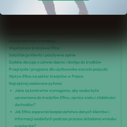
Innowacyjne podejście Efino do pożyczek
Bezproblemowy proces składania wniosku o pożyczkę online
Elastyczne kwoty pożyczki i okresy spłaty
Usługi pożyczkowe Efino skoncentrowane na klientach
Zabezpieczenie kredytowej zdolności kredytobiorcy i
bezpieczeństwa transakcji
Współprace branżowe Efino
Satysfakcja klienta i pozytywne opinie
Szybkie decyzje o zatwierdzeniu i dostęp do środków
Przejrzyste i przyjazne dla użytkownika warunki pożyczki
Wpływ Efino na sektor kredytów w Polsce
Najczęściej zadawane pytania
Jakie są konkretne wymagania, aby osoba była
uprawniona do kredytów Efino, oprócz wieku i stabilności
dochodów?
Jak Efino zapewnia bezpieczeństwo danych klientów i
informacji osobistych podczas procesu składania wniosku
o pożyczkę?