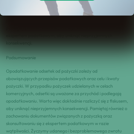
Jeśli dysponujesz wolnymi środkami finansowymi i chcesz je
pomnażać, warto rozważyć udzielanie pożyczek. Jednak
pamiętaj, że pożyczki udzielane w celach komercyjnych
podlegają opodatkowaniu, dlatego warto skonsultować się z
ekspertem podatkowym, aby uniknąć nieprzyjemnych
konsekwencji.
Podsumowanie
Opodatkowanie odsetek od pożyczki zależy od
obowiązujących przepisów podatkowych oraz celu i kwoty
pożyczki. W przypadku pożyczek udzielanych w celach
komercyjnych, odsetki są uważane za przychód i podlegają
opodatkowaniu. Warto więc dokładnie rozliczyć się z fiskusem,
aby uniknąć nieprzyjemnych konsekwencji. Pamiętaj również o
zachowaniu dokumentów związanych z pożyczką oraz
skonsultowaniu się z ekspertem podatkowym w razie
wątpliwości. Życzymy udanego i bezproblemowego zwrotu