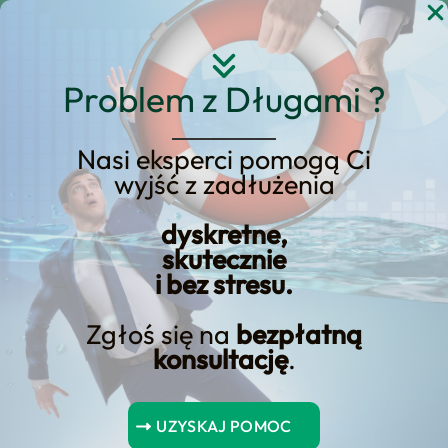
Przejdź
do
treści
Problem z Długami ?
Dowiedz się, jak prawo
Nasi eksperci pomogą Ci
wyjść z zadłużenia
podatkowe traktuje
zwrot pożyczki i czy może
dyskretne,
skutecznie
on być uznany za
i bez stresu.
przychód
Zgłoś się na
bezpłatną
konsultację
.
stać-sie-pozyczkodawca”>Kiedy warto stać się
pożyczkodawcą?
UZYSKAJ POMOC