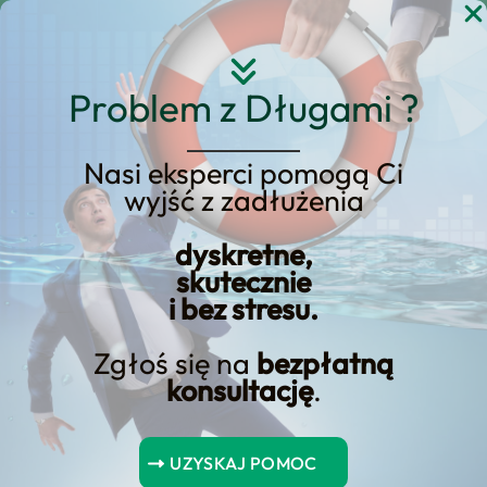
Przejdź
do
treści
Problem z Długami ?
Nasi eksperci pomogą Ci
wyjść z zadłużenia
Czasy przetwarzania
pożyczki gotówkowej
dyskretne,
skutecznie
zdemistyfikowane
i bez stresu.
Zgłoś się na
bezpłatną
konsultację
.
Spis Treści
UZYSKAJ POMOC
Wnioski kluczowe