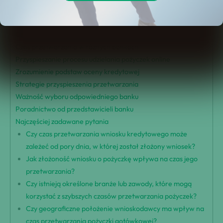
Czynniki wpływające na czasy przetwarzania pożyczek
Czas trwania składania wniosku o pożyczkę
Czas oczekiwania na decyzję kredytową
Czas przetwarzania w różnych bankach
Przyspieszanie procesu udzielania pożyczek online
Zrozumienie podstaw oceny kredytowej
Strategie przyspieszenia przetwarzania
Ważność wyboru odpowiedniego banku
Poradnictwo od przedstawicieli banku
Najczęściej zadawane pytania
Czy czas przetwarzania wniosku kredytowego może
zależeć od pory dnia, w której został złożony wniosek?
Jak złożoność wniosku o pożyczkę wpływa na czas jego
przetwarzania?
Czy istnieją określone branże lub zawody, które mogą
korzystać z szybszych czasów przetwarzania pożyczek?
Czy geograficzne położenie wnioskodawcy ma wpływ na
czas przetwarzania pożyczki gotówkowej?