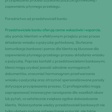
przyspieszeniu procesu uzyskania pożyczki gotówkowej i
zapewnieniu płynnego przebiegu.
Poradnictwo od przedstawicieli banku
Przedstawiciele banku oferują cenne wskazówki i wsparcie
,
aby pomóc klientom w efektywnym przejściu przez proces
składania wniosku o pożyczkę gotówkową. Skuteczna
komunikacja bankowa i pomoc dla klienta są kluczowe dla
zapewnienia płynnego przebiegu procesu składania wniosku
o pożyczkę. Poprzez kontakt z przedstawicielami bankowymi,
klienci mogą uzyskać jasność odnośnie wymaganych
dokumentów, zrozumieć harmonogram przetwarzania
wniosku o pożyczkę oraz otrzymać spersonalizowane porady
dotyczące przyspieszenia procesu. Ci profesjonaliści mogą
zaproponować innowacyjne rozwiązania dla wszelkich obaw
lub pytań, co ostatecznie zwiększa ogólne doświadczenie
klienta. Wykorzystanie wiedzy przedstawicieli bankowych nie
tylko ułatwia szybsze zatwierdzenie pożyczki, ale także