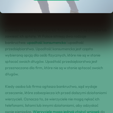
musisz czuć się bezradny. Dowiedz się, jak bankructwo może Ci
pomóc i
jak chronić się przed nękaniem wierzycieli
.
Bankructwo jest formalnym procesem sądowym, który
pozwala osobom fizycznym lub firmom pozbyć się długów lub
zawiesić ich spłatę. W Polsce istnieją dwa rodzaje
bankructwa:
upadłość konsumencka
i upadłość
przedsiębiorstwa. Upadłość konsumencka jest często
wybieraną opcją dla osób fizycznych, które nie są w stanie
spłacać swoich długów. Upadłość przedsiębiorstwa jest
przeznaczona dla firm, które nie są w stanie spłacać swoich
długów.
Kiedy osoba lub firma ogłasza bankructwo, sąd wydaje
orzeczenie, które zabezpiecza ich przed dalszymi działaniami
wierzycieli. Oznacza to, że wierzyciele nie mogą nękać ich
telefonami, listami lub innymi działaniami, aby odzyskać
swoje pieniądze.
Wierzyciele mogą jednak złożyć wniosek
do