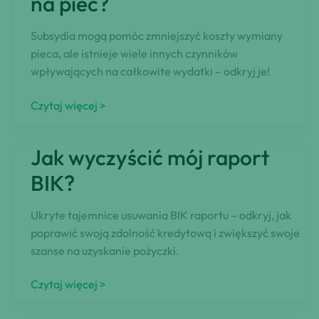
na piec?
Koszt
ogrzewania
Subsydia mogą pomóc zmniejszyć koszty wymiany
gazem
pieca, ale istnieje wiele innych czynników
wpływających na całkowite wydatki – odkryj je!
Ile
Czytaj więcej >
kosztuje
wymiana
Jak wyczyścić mój raport
pieca?
Jak
BIK?
mogę
otrzymać
Ukryte tajemnice usuwania BIK raportu – odkryj, jak
dotację
poprawić swoją zdolność kredytową i zwiększyć swoje
na
szanse na uzyskanie pożyczki.
piec?
Jak
Czytaj więcej >
wyczyścić