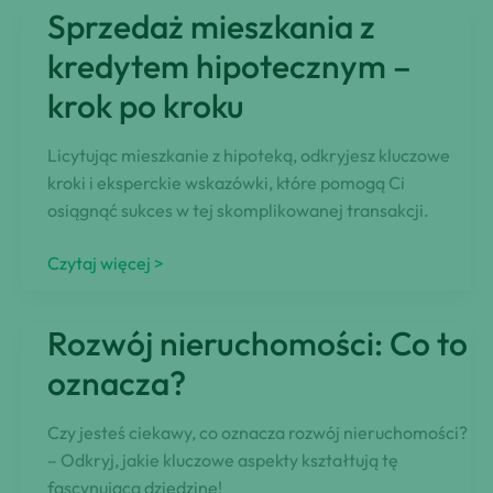
mój
Sprzedaż mieszkania z
raport
BIK?
kredytem hipotecznym –
krok po kroku
Licytując mieszkanie z hipoteką, odkryjesz kluczowe
kroki i eksperckie wskazówki, które pomogą Ci
osiągnąć sukces w tej skomplikowanej transakcji.
Sprzedaż
Czytaj więcej >
mieszkania
z
Rozwój nieruchomości: Co to
kredytem
hipotecznym
oznacza?
–
krok
Czy jesteś ciekawy, co oznacza rozwój nieruchomości?
po
– Odkryj, jakie kluczowe aspekty kształtują tę
kroku
fascynującą dziedzinę!