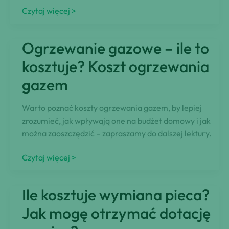
Finansowanie
Czytaj więcej >
na
izolację
Ogrzewanie gazowe – ile to
domu,
nowy
kosztuje? Koszt ogrzewania
system
gazem
grzewczy
Warto poznać koszty ogrzewania gazem, by lepiej
zrozumieć, jak wpływają one na budżet domowy i jak
można zaoszczędzić – zapraszamy do dalszej lektury.
Ogrzewanie
Czytaj więcej >
gazowe
–
Ile kosztuje wymiana pieca?
ile
to
Jak mogę otrzymać dotację
kosztuje?