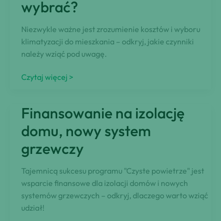
wybrać?
najlepszą
pożyczkę
Niezwykle ważne jest zrozumienie kosztów i wyboru
na
klimatyzacji do mieszkania – odkryj, jakie czynniki
panele
należy wziąć pod uwagę.
słoneczne?
Klimatyzacja
Czytaj więcej >
do
mieszkania.
Finansowanie na izolację
Ile
to
domu, nowy system
kosztuje
grzewczy
i
którą
Tajemnicą sukcesu programu "Czyste powietrze" jest
wybrać?
wsparcie finansowe dla izolacji domów i nowych
systemów grzewczych – odkryj, dlaczego warto wziąć
udział!