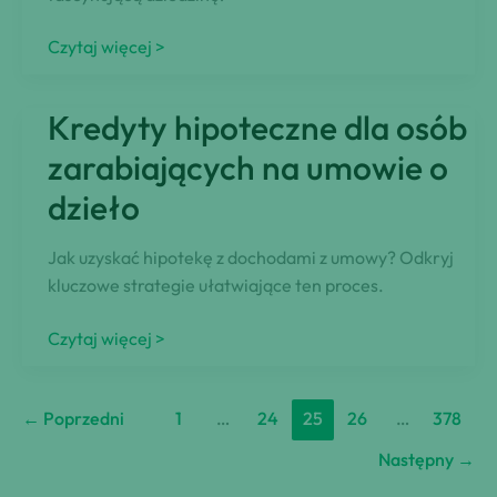
Rozwój
Czytaj więcej >
nieruchomości:
Co
Kredyty hipoteczne dla osób
to
oznacza?
zarabiających na umowie o
dzieło
Jak uzyskać hipotekę z dochodami z umowy? Odkryj
kluczowe strategie ułatwiające ten proces.
Kredyty
Czytaj więcej >
hipoteczne
dla
←
Poprzedni
1
…
24
25
26
…
378
osób
zarabiających
Następny
→
na