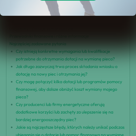
Korzyści i opcje związane z wymianą pieca
Czynniki kosztów i przykłady
Dotacje i pomoc finansowa
Inicjatywy i dotacje samorządowe
Przewodniki finansowe i różne informacje
Najczęściej zadawane pytania
Czy istnieją konkretne wymagania lub kwalifikacje
potrzebne do otrzymania dotacji na wymianę pieca?
Jak długo zazwyczaj trwa proces składania wniosku o
dotację na nowy piec i otrzymania jej?
Czy mogę połączyć kilka dotacji lub programów pomocy
finansowej, aby dalsze obniżyć koszt wymiany mojego
pieca?
Czy producenci lub firmy energetyczne oferują
dodatkowe korzyści lub zachęty za ulepszenie się na
bardziej energooszczędny piec?
Jakie są najczęstsze błędy, których należy unikać podczas
ubiegania się o dotacje lub pomoc finansową na wymianę