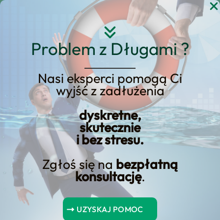
Przejdź
do
treści
Problem z Długami ?
Nasi eksperci pomogą Ci
Ile kosztuje wymiana
wyjść z zadłużenia
pieca? Jak mogę
dyskretne,
otrzymać dotację na
skutecznie
i bez stresu.
piec?
Zgłoś się na
bezpłatną
konsultację
.
Spis Treści
UZYSKAJ POMOC
Najważniejsze wnioski