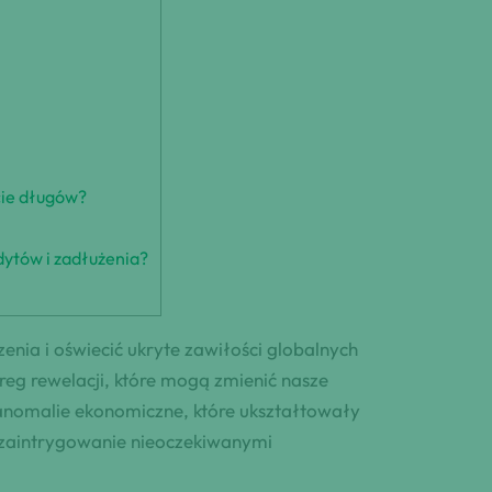
cie długów?
ytów i zadłużenia?
nia i oświecić ukryte zawiłości globalnych
eg rewelacji, które mogą zmienić nasze
anomalie ekonomiczne, które ukształtowały
na zaintrygowanie nieoczekiwanymi