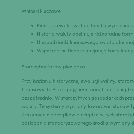
Wnioski kluczowe
Pieniądz ewoluował od handlu wymiennego
Historia waluty obejmuje różnorodne formy
Niespodzianki finansowego świata obejmu
Współczesne finanse obejmują karty kredy
Starożytne formy pieniądza
Przy badaniu historycznej ewolucji waluty, star
finansowych. Przed pojęciem monet lub pieniądz
bezpośrednio. W starożytnych gospodarkach prze
waluty. Te systemy wymiany towarowej stanowiły
Zrozumienie początków pieniądza w tych starożytn
posiadania standaryzowanego środka wymiany do 