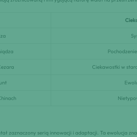
Ciek
dza
Sy
niądza
Pochodzenie 
Cezara
Ciekawostki w sta
unt
Ewolu
Chinach
Nietypo
stał zaznaczony serią innowacji i adaptacji. Ta ewolucja