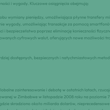
ywności i wygody. Kluczowe osiągnięcia obejmują:
obu wymiany pieniędzy, umożliwiająca płynne transfery mi
ie wygody, umożliwiając transakcje za pomocą smartfonó
i i bezpieczeństwa poprzez eliminację konieczności fizycz
wanych cyfrowych walut, oferujących nowe możliwości tr
ardziej dostępnych, bezpiecznych i natychmiastowych meto
balne zainteresowanie i debatę w ostatnich latach, rzuca
towanej w Zimbabwe w listopadzie 2008 roku na poziomie 7
gdzie skradziono około miliarda dolarów, nieprecedensowe