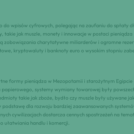
 do wpisów cyfrowych, polegając na zaufaniu do spłaty d
, takie jak muszle, monety i innowacje w postaci pieniądz
ją zobowiązania charytatywne miliarderów i ogromne reze
towe, kryptowaluty i banknoty euro o wysokim stopniu zab
ożytne formy pieniądza w Mezopotamii i starożytnym Egipci
a papierowego, systemy wymiany towarowej były powszechn
dmioty takie jak zboże, bydło czy muszle były używane j
 podstawę dla rozwoju bardziej zaawansowanych systemów 
ych cywilizacjach dostarcza cennych spostrzeżeń na temat 
ułatwiania handlu i komercji.