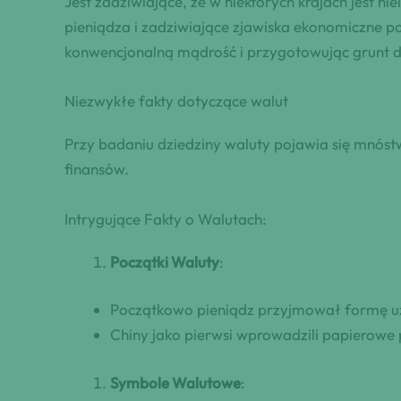
Jest zadziwiające, że w niektórych krajach jest 
pieniądza i zadziwiające zjawiska ekonomiczne po
konwencjonalną mądrość i przygotowując grunt d
Niezwykłe fakty dotyczące walut
Przy badaniu dziedziny waluty pojawia się mnóstw
finansów.
Intrygujące Fakty o Walutach:
Początki Waluty
:
Początkowo pieniądz przyjmował formę uży
Chiny jako pierwsi wprowadzili papierowe p
Symbole Walutowe
: