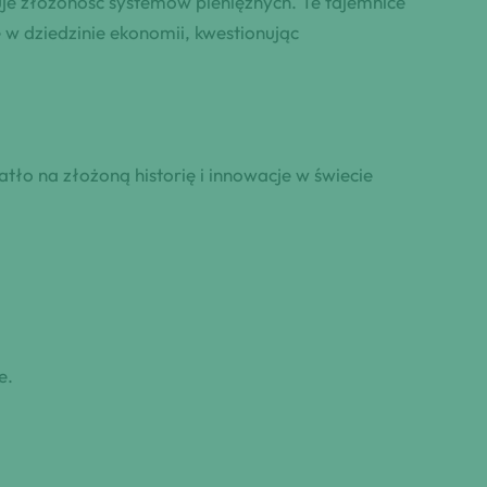
zuje złożoność systemów pieniężnych. Te tajemnice
 w dziedzinie ekonomii, kwestionując
tło na złożoną historię i innowacje w świecie
e.