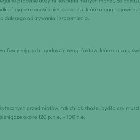
nielegalne płacenie dużymi ilościami małych monet, co poka
dkreślają złożoność i niespodzianki, które mogą pojawić się
o dalszego odkrywania i zrozumienia.
o fascynujących i godnych uwagi faktów, które rzucają świa
tecznych przedmiotów, takich jak zboże, bydło czy muszl
ieniądze około 120 p.n.e. – 100 n.e.