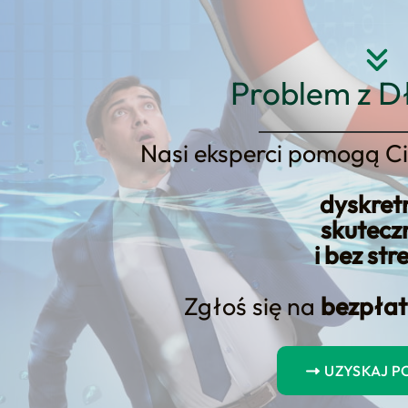
Strona główna
O nas
Usłu
Problem z D
Nasi eksperci pomogą Ci
dyskret
z świata finansów: 15 faktów, k
skutecz
i bez str
Zgłoś się na
bezpłat
UZYSKAJ 