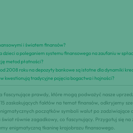
inansowymi i światem finansów?
a dzieci a poleganiem systemu finansowego na zaufaniu w spła
cję metod płatności?
d 2008 roku na depozyty bankowe są istotne dla dynamiki kred
ów kwestionują tradycyjne pojęcia bogactwa i hojności?
wa fascynujące prawdy, które mogą podważyć nasze uprzedze
5 zaskakujących faktów na temat finansów, odkryjemy szer
 enigmatycznych początków symboli walut po zadziwiające 
 na świat równie zagadkowy, co fascynujący. Przygotuj się 
ujemy enigmatyczną tkaninę krajobrazu finansowego.