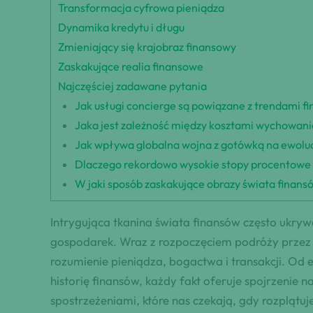
Transformacja cyfrowa pieniądza
Dynamika kredytu i długu
Zmieniający się krajobraz finansowy
Zaskakujące realia finansowe
Najczęściej zadawane pytania
Jak usługi concierge są powiązane z trendami f
Jaka jest zależność między kosztami wychowani
Jak wpływa globalna wojna z gotówką na ewolu
Dlaczego rekordowo wysokie stopy procentowe o
W jaki sposób zaskakujące obrazy świata finans
Intrygująca tkanina świata finansów często ukry
gospodarek. Wraz z rozpoczęciem podróży przez 1
rozumienie pieniądza, bogactwa i transakcji. Od
historię finansów, każdy fakt oferuje spojrzenie
spostrzeżeniami, które nas czekają, gdy rozpląt