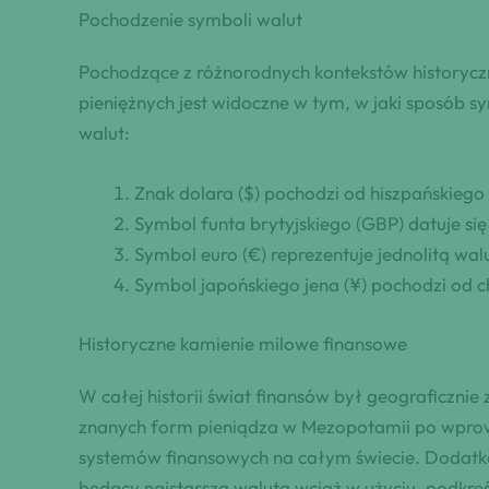
Pochodzenie symboli walut
Pochodzące z różnorodnych kontekstów historycz
pieniężnych jest widoczne w tym, w jaki sposób s
walut:
Znak dolara ($) pochodzi od hiszpańskiego
Symbol funta brytyjskiego (GBP) datuje się 
Symbol euro (€) reprezentuje jednolitą wal
Symbol japońskiego jena (¥) pochodzi od c
Historyczne kamienie milowe finansowe
W całej historii świat finansów był geograficzn
znanych form pieniądza w Mezopotamii po wprowa
systemów finansowych na całym świecie. Dodatkow
będący najstarszą walutą wciąż w użyciu, podkreśl