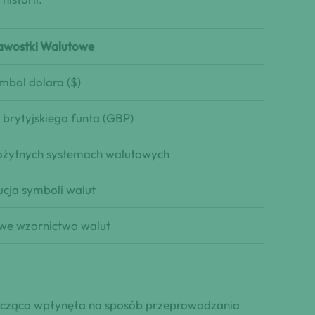
awostki Walutowe
mbol dolara ($)
brytyjskiego funta (GBP)
rożytnych systemach walutowych
cja symboli walut
we wzornictwo walut
 znacząco wpłynęła na sposób przeprowadzania