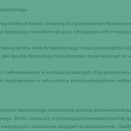
hipotecznego
g istotnych kwestii związanych z planowaniem finansowym 
raz deprecjacji nieruchomości przy zarządzaniu informacja
iejszej spłaty kredytu hipotecznego może zaoszczędzić kos
 jaki sposób deprecjacja nieruchomości może wpłynąć na w
i z refinansowania w kontekście obecnych stóp procentowyc
 ubezpieczenia w celu ochrony przed potencjalnymi wahan
redytu hipotecznego zrozumienie procesu potwierdzenia b
ego. Banki zazwyczaj wystawiają potwierdzenia pełnej spła
redytowym i uwolnienia obciążeń na nieruchomość. Niektó