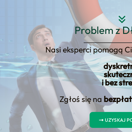
Strona główna
O nas
Usłu
Problem z D
Nasi eksperci pomogą Ci
dyskret
tacji dotyczącej spłaty pożycz
skutecz
i bez str
Zgłoś się na
bezpłat
UZYSKAJ 