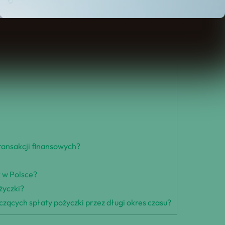
ransakcji finansowych?
k w Polsce?
życzki?
ących spłaty pożyczki przez długi okres czasu?