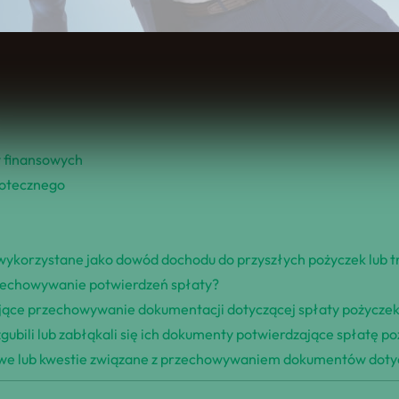
Spis Treści
 finansowych
potecznego
 wykorzystane jako dowód dochodu do przyszłych pożyczek lub t
zechowywanie potwierdzeń spłaty?
lujące przechowywanie dokumentacji dotyczącej spłaty pożycze
 zgubili lub zabłąkali się ich dokumenty potwierdzające spłatę po
owe lub kwestie związane z przechowywaniem dokumentów dotycz