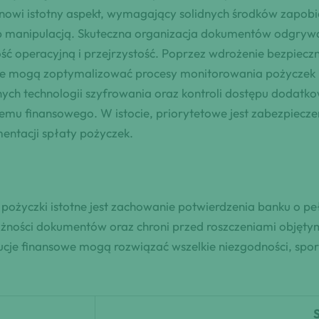
anowi istotny aspekt, wymagający solidnych środków zapob
 manipulacją. Skuteczna organizacja dokumentów odgrywa 
ość operacyjną i przejrzystość. Poprzez wdrożenie bezpie
sowe mogą zoptymalizować procesy monitorowania pożyczek 
ch technologii szyfrowania oraz kontroli dostępu dodatk
temu finansowego. W istocie, priorytetowe jest zabezpiec
entacji spłaty pożyczek.
ożyczki istotne jest zachowanie potwierdzenia banku o pełne
żności dokumentów oraz chroni przed roszczeniami objęt
ytucje finansowe mogą rozwiązać wszelkie niezgodności, sp