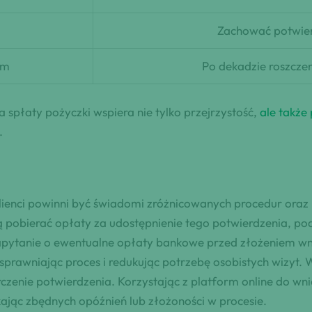
Zachować potwierd
em
Po dekadzie roszcze
spłaty pożyczki wspiera nie tylko przejrzystość,
ale takż
.
lienci powinni być świadomi zróżnicowanych procedur oraz
obierać opłaty za udostępnienie tego potwierdzenia, podc
 zapytanie o ewentualne opłaty bankowe przed złożeniem w
usprawniając proces i redukując potrzebę osobistych wizyt. 
rczenie potwierdzenia. Korzystając z platform online do wn
ając zbędnych opóźnień lub złożoności w procesie.