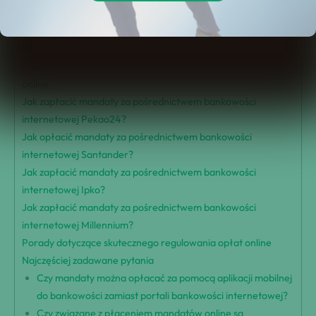
Metody płatności mandatów drogowych
Lokalizacje płatności
Zalety płatności online
Przewodnik krok po kroku dotyczący płacenia mandatów
online
Jak zapłacić mandaty za pośrednictwem bankowości
internetowej Pekao24?
Jak opłacić mandaty za pośrednictwem bankowości
internetowej Santander?
Jak zapłacić mandaty za pośrednictwem bankowości
internetowej Ipko?
Jak zapłacić mandaty za pośrednictwem bankowości
internetowej Millennium?
Porady dotyczące skutecznego regulowania opłat online
Najczęściej zadawane pytania
Czy mandaty można opłacać za pomocą aplikacji mobilnej
do bankowości zamiast portali bankowości internetowej?
Czy związane z płaceniem mandatów online są