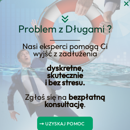
Przejdź
do
treści
Problem z Długami ?
Nasi eksperci pomogą Ci
Usprawnij opłaty za
wyjść z zadłużenia
mandaty drogowe za
dyskretne,
pomocą bankowości
skutecznie
internetowej
i bez stresu.
Zgłoś się na
bezpłatną
konsultację
.
Spis Treści
UZYSKAJ POMOC
Wnioski kluczowe