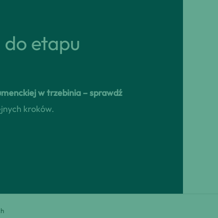
ń do etapu
umenckiej w trzebinia – sprawdź
ejnych kroków.
ch