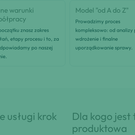
ne warunki
Model "od A do Z"
półpracy
Prowadzimy proces
oczątku znasz zakres
kompleksowo: od analizy
łań, etapy procesu i to, za
wdrożenie i finalne
odpowiadamy po naszej
uporządkowanie sprawy.
nie.
 usługi krok
Dla kogo jest
produktowa