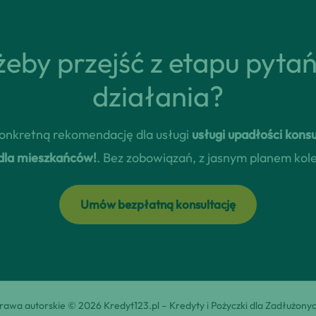
eby przejść z etapu pyta
działania?
 konkretną rekomendację dla usługi
usługi upadłości kons
 dla mieszkańców!
. Bez zobowiązań, z jasnym planem kol
Umów bezpłatną konsultację
rawa autorskie © 2026 Kredyt123.pl – Kredyty i Pożyczki dla Zadłużony