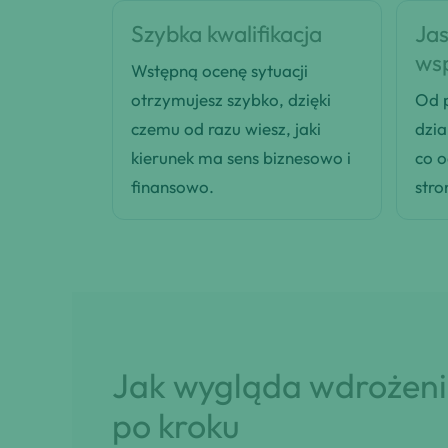
Szybka kwalifikacja
Jas
ws
Wstępną ocenę sytuacji
otrzymujesz szybko, dzięki
Od p
czemu od razu wiesz, jaki
dzia
kierunek ma sens biznesowo i
co 
finansowo.
stro
Jak wygląda wdrożenie
po kroku