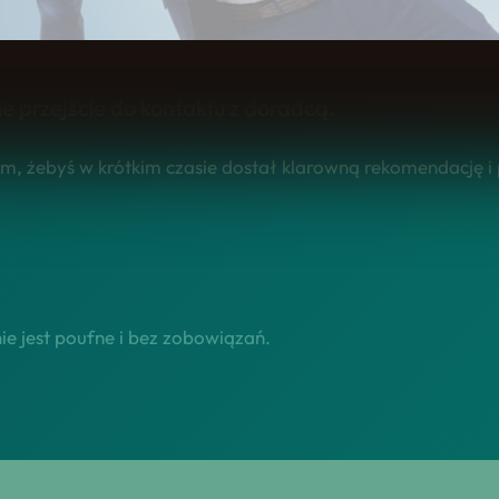
nsumenckiej w trzebinia – sprawdź naszą ofertę dl
edażowej, a nie ogólników. Na tej stronie dostajes
ie przejście do kontaktu z doradcą.
m, żebyś w krótkim czasie dostał klarowną rekomendację i 
e jest poufne i bez zobowiązań.