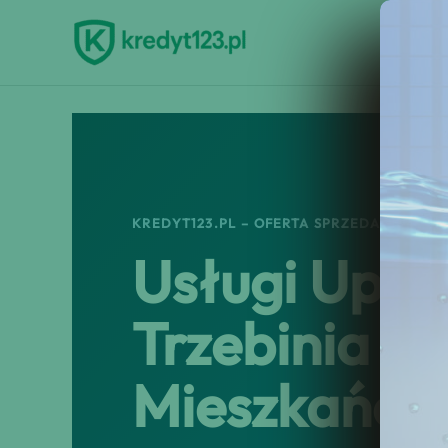
Przejdź
do
treści
KREDYT123.PL – OFERTA SPRZEDAŻOWA
Usługi Upad
Trzebinia –
Mieszkańcó