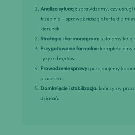
Analiza sytuacji:
sprawdzamy, czy usługi 
trzebinia – sprawdź naszą ofertę dla mie
kierunek.
Strategia i harmonogram:
ustalamy kolejn
Przygotowanie formalne:
kompletujemy d
ryzyka błędów.
Prowadzenie sprawy:
przejmujemy komuni
procesem.
Domknięcie i stabilizacja:
kończymy proces
działań.