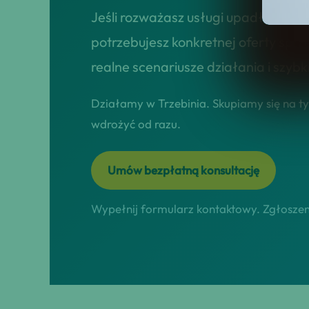
Jeśli rozważasz usługi upadłości ko
potrzebujesz konkretnej oferty sprz
realne scenariusze działania i szybk
Działamy w Trzebinia. Skupiamy się na ty
wdrożyć od razu.
Umów bezpłatną konsultację
Wypełnij formularz kontaktowy. Zgłoszeni