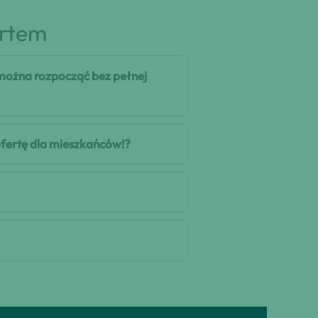
artem
 można rozpocząć bez pełnej
 ofertę dla mieszkańców!?