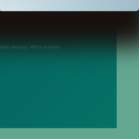
a mieszkańców!,
z jasny model współpracy,
plan decyzji, który można