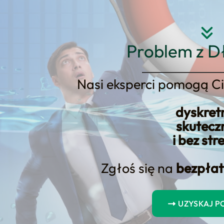
Strona główna
O nas
Usłu
Problem z D
Nasi eksperci pomogą Ci
dyskret
skutecz
łości Konsumenck
i bez str
 Sprawdź Naszą Of
Zgłoś się na
bezpłat
w!
UZYSKAJ 