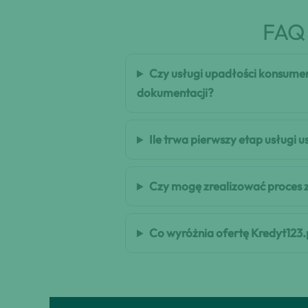
FAQ 
Czy usługi upadłości konsumen
dokumentacji?
Ile trwa pierwszy etap usługi 
Czy mogę zrealizować proces 
Co wyróżnia ofertę Kredyt123.