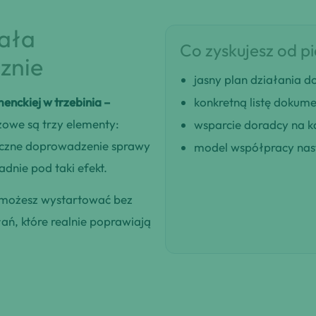
iała
Co zyskujesz od p
znie
jasny plan działania
enckiej w trzebinia –
konkretną listę dokum
zowe są trzy elementy:
wsparcie doradcy na k
eczne doprowadzenie sprawy
model współpracy nast
dnie pod taki efekt.
 możesz wystartować bez
łań, które realnie poprawiają