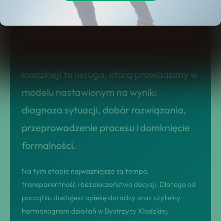
usługi upadłości konsumenckiej w
bystrzycy klodzkiej – sprawdź naszą
ofertę dla mieszkańców bystrzycy
klodzkiej! to usługa, którą prowadzimy w
modelu nastawionym na wynik:
diagnoza sytuacji, dobór rozwiązania,
przeprowadzenie procesu i domknięcie
formalności.
Na tym etapie najważniejsze są tempo,
transparentność i bezpieczeństwo decyzji. Dlatego od
początku dostajesz opiekę doradcy oraz czytelny
harmonogram działań w Bystrzycy Klodzkiej.