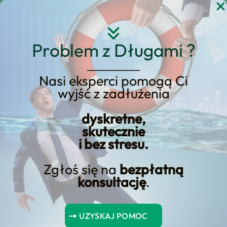
Przejdź
do
treści
Problem z Długami ?
Nasi eksperci pomogą Ci
wyjść z zadłużenia
KREDYT123.PL – OFERTA SPRZEDAŻOWA
dyskretne,
Usługi Upadłości
skutecznie
i bez stresu.
Konsumenckiej w
Bystrzycy Klodzkiej –
Zgłoś się na
bezpłatną
konsultację
.
Sprawdź Naszą Ofertę
dla Mieszkańców
Bystrzycy Klodzkiej!
UZYSKAJ POMOC