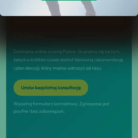
tej stronie dostajesz jasny model
współpracy, realne scenariusze
działania i szybkie przejście do kontaktu
z doradcą.
Działamy online w całej Polsce. Skupiamy się na tym,
żebyś w krótkim czasie dostał klarowną rekomendację
i plan decyzji, który można wdrożyć od razu.
Umów bezpłatną konsultację
Wypełnij formularz kontaktowy. Zgłoszenie jest
poufne i bez zobowiązań.