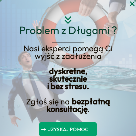
Przejdź
do
treści
Problem z Długami ?
Nasi eksperci pomogą Ci
wyjść z zadłużenia
KREDYT123.PL – OFERTA SPRZEDAŻOWA
dyskretne,
upadłość konsumencka
skutecznie
i bez stresu.
z czym się wiąże
Zgłoś się na
bezpłatną
Jeśli rozważasz upadłość konsumencka z
konsultację
.
czym się wiąże, potrzebujesz konkretnej
oferty sprzedażowej, a nie ogólników. Na
UZYSKAJ POMOC