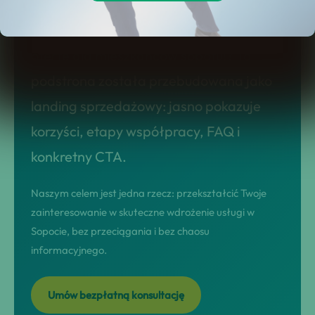
Szukasz rozwiązania typu upadłość
konsumencka w sopocie | sprawdź naszą
ofertę dla mieszkańców sopotu!? Ta
podstrona została przebudowana jako
landing sprzedażowy: jasno pokazuje
korzyści, etapy współpracy, FAQ i
konkretny CTA.
Naszym celem jest jedna rzecz: przekształcić Twoje
zainteresowanie w skuteczne wdrożenie usługi w
Sopocie, bez przeciągania i bez chaosu
informacyjnego.
Umów bezpłatną konsultację