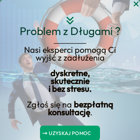
Przejdź
do
treści
Problem z Długami ?
Nasi eksperci pomogą Ci
wyjść z zadłużenia
KREDYT123.PL – OFERTA SPRZEDAŻOWA
dyskretne,
Upadłość
skutecznie
i bez stresu.
Konsumencka w
Sopocie | Sprawdź
Zgłoś się na
bezpłatną
konsultację
.
Naszą Ofertę dla
Mieszkańców Sopotu!
UZYSKAJ POMOC