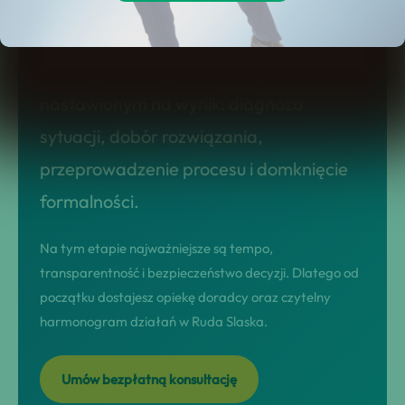
upadłość konsumencka w ruda slaska:
sprawdź naszą ofertę dla mieszkańców!
to usługa, którą prowadzimy w modelu
nastawionym na wynik: diagnoza
sytuacji, dobór rozwiązania,
przeprowadzenie procesu i domknięcie
formalności.
Na tym etapie najważniejsze są tempo,
transparentność i bezpieczeństwo decyzji. Dlatego od
początku dostajesz opiekę doradcy oraz czytelny
harmonogram działań w Ruda Slaska.
Umów bezpłatną konsultację