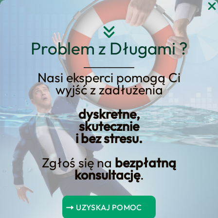
Przejdź
do
treści
Problem z Długami ?
Nasi eksperci pomogą Ci
wyjść z zadłużenia
KREDYT123.PL – OFERTA SPRZEDAŻOWA
dyskretne,
Upadłość
skutecznie
i bez stresu.
Konsumencka w Ruda
Slaska: Sprawdź Naszą
Zgłoś się na
bezpłatną
konsultację
.
Ofertę dla
Mieszkańców!
UZYSKAJ POMOC