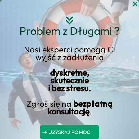
Przejdź
do
treści
Problem z Długami ?
Nasi eksperci pomogą Ci
wyjść z zadłużenia
KREDYT123.PL – OFERTA SPRZEDAŻOWA
dyskretne,
Upadłość
skutecznie
i bez stresu.
Konsumencka w
Miejscowości Bedzin –
Zgłoś się na
bezpłatną
konsultację
.
Oferta dla
Mieszkańców Bedzin!
UZYSKAJ POMOC