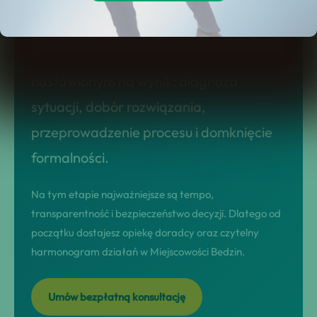
upadłość konsumencka w miejscowości
bedzin – oferta dla mieszkańców bedzin!
to usługa, którą prowadzimy w modelu
nastawionym na wynik: diagnoza
sytuacji, dobór rozwiązania,
przeprowadzenie procesu i domknięcie
formalności.
Na tym etapie najważniejsze są tempo,
transparentność i bezpieczeństwo decyzji. Dlatego od
początku dostajesz opiekę doradcy oraz czytelny
harmonogram działań w Miejscowości Bedzin.
Umów bezpłatną konsultację