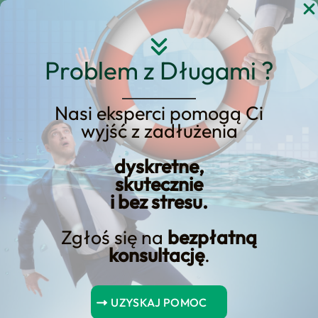
Przejdź
do
treści
Problem z Długami ?
Nasi eksperci pomogą Ci
wyjść z zadłużenia
KREDYT123.PL – OFERTA SPRZEDAŻOWA
dyskretne,
Upadłość
skutecznie
i bez stresu.
Konsumencka w
Miedzyrzeczu: Sprawdź
Zgłoś się na
bezpłatną
konsultację
.
Naszą Ofertę dla
Mieszkańców
Miedzyrzecza!
UZYSKAJ POMOC