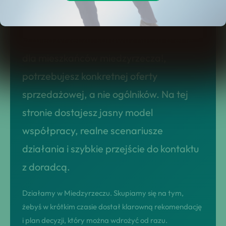
Jeśli rozważasz upadłość konsumencka
w miedzyrzeczu: sprawdź naszą ofertę
dla mieszkańców miedzyrzecza!,
potrzebujesz konkretnej oferty
sprzedażowej, a nie ogólników. Na tej
stronie dostajesz jasny model
współpracy, realne scenariusze
działania i szybkie przejście do kontaktu
z doradcą.
Działamy w Miedzyrzeczu. Skupiamy się na tym,
żebyś w krótkim czasie dostał klarowną rekomendację
i plan decyzji, który można wdrożyć od razu.