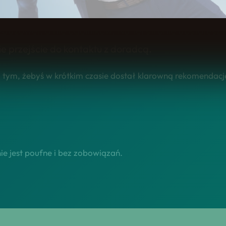
ka w ciechocinku – sprawdź naszą ofertę dla mies
edażowej, a nie ogólników. Na tej stronie dostajes
ie przejście do kontaktu z doradcą.
tym, żebyś w krótkim czasie dostał klarowną rekomendację 
e jest poufne i bez zobowiązań.