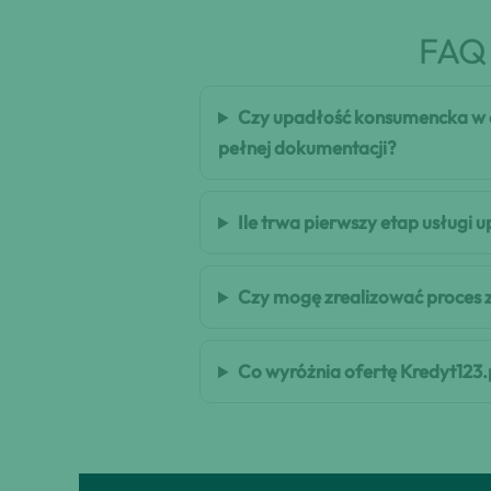
FAQ 
Czy upadłość konsumencka w c
pełnej dokumentacji?
Ile trwa pierwszy etap usługi
Czy mogę zrealizować proces 
Co wyróżnia ofertę Kredyt123.