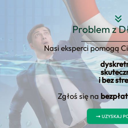
Strona główna
O nas
Usłu
Problem z D
Nasi eksperci pomogą Ci
dyskret
skutecz
onsumencka w Cie
i bez str
szą Ofertę dla M
Zgłoś się na
bezpłat
!
UZYSKAJ 