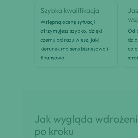
Szybka kwalifikacja
Jas
ws
Wstępną ocenę sytuacji
otrzymujesz szybko, dzięki
Od p
czemu od razu wiesz, jaki
dzia
kierunek ma sens biznesowo i
co 
finansowo.
stro
Jak wygląda wdrożenie
po kroku