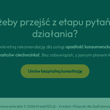
eby przejść z etapu pyta
działania?
 konkretną rekomendację dla usługi
upadłość konsumencka
zkańców ciechocinka!
. Bez zobowiązań, z jasnym planem 
Umów bezpłatną konsultację
rawa autorskie © 2026 Kredyt123.pl – Kredyty i Pożyczki dla Zadłużony