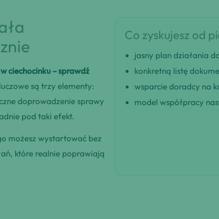
iała
Co zyskujesz od p
znie
jasny plan działania
w ciechocinku – sprawdź
konkretną listę dokum
luczowe są trzy elementy:
wsparcie doradcy na k
eczne doprowadzenie sprawy
model współpracy nast
dnie pod taki efekt.
ego możesz wystartować bez
łań, które realnie poprawiają