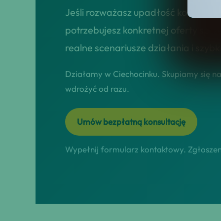
Jeśli rozważasz upadłość konsumenc
potrzebujesz konkretnej oferty sprz
realne scenariusze działania i szybk
Działamy w Ciechocinku. Skupiamy się na 
wdrożyć od razu.
Umów bezpłatną konsultację
Wypełnij formularz kontaktowy. Zgłoszeni