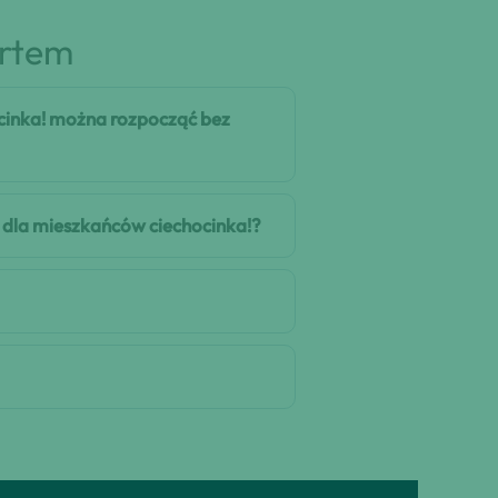
artem
cinka! można rozpocząć bez
ę dla mieszkańców ciechocinka!?