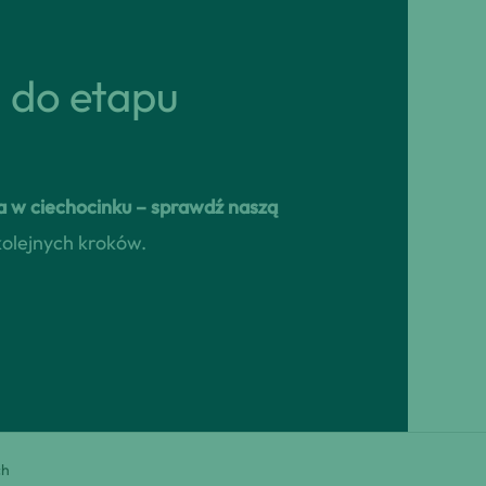
ń do etapu
 w ciechocinku – sprawdź naszą
kolejnych kroków.
ch