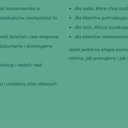
ość konsumencka w
dla osób, które chcą szybk
ieszkańców ciechocinka! to
dla klientów potrzebują
dla tych, którzy oczeku
ość działań i cele etapowe.
dla klientów nastawionyc
okumenty i eliminujemy
Jeżeli jesteś na etapie poró
robimy, jak pracujemy i jak 
kację i nadzór nad
 i ustalamy plan dalszych