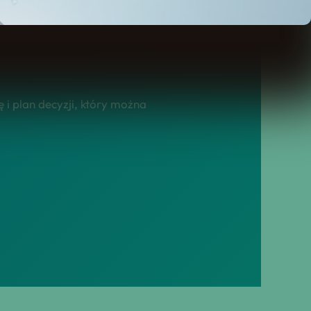
zkańców ciechocinka!,
z jasny model współpracy,
i plan decyzji, który można