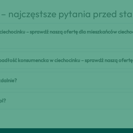
– najczęstsze pytania przed st
iechocinku – sprawdź naszą ofertę dla mieszkańców ciecho
 upadłość konsumencka w ciechocinku – sprawdź naszą ofert
zdalnie?
pl?