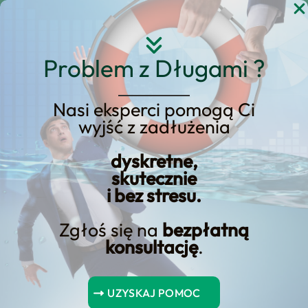
Przejdź
do
treści
Problem z Długami ?
Nasi eksperci pomogą Ci
wyjść z zadłużenia
KREDYT123.PL – OFERTA SPRZEDAŻOWA
dyskretne,
upadłość konsumencka
skutecznie
i bez stresu.
tylko elektronicznie
Zgłoś się na
bezpłatną
Jeśli rozważasz upadłość konsumencka
konsultację
.
tylko elektronicznie, potrzebujesz
konkretnej oferty sprzedażowej, a nie
UZYSKAJ POMOC