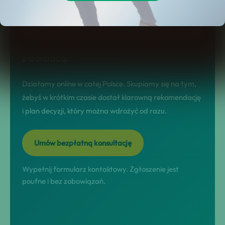
ogólników. Na tej stronie dostajesz jasny
model współpracy, realne scenariusze
działania i szybkie przejście do kontaktu
z doradcą.
Działamy online w całej Polsce. Skupiamy się na tym,
żebyś w krótkim czasie dostał klarowną rekomendację
i plan decyzji, który można wdrożyć od razu.
Umów bezpłatną konsultację
Wypełnij formularz kontaktowy. Zgłoszenie jest
poufne i bez zobowiązań.