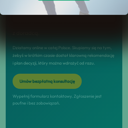
stronie dostajesz jasny model
współpracy, realne scenariusze
działania i szybkie przejście do kontaktu
z doradcą.
Działamy online w całej Polsce. Skupiamy się na tym,
żebyś w krótkim czasie dostał klarowną rekomendację
i plan decyzji, który można wdrożyć od razu.
Umów bezpłatną konsultację
Wypełnij formularz kontaktowy. Zgłoszenie jest
poufne i bez zobowiązań.