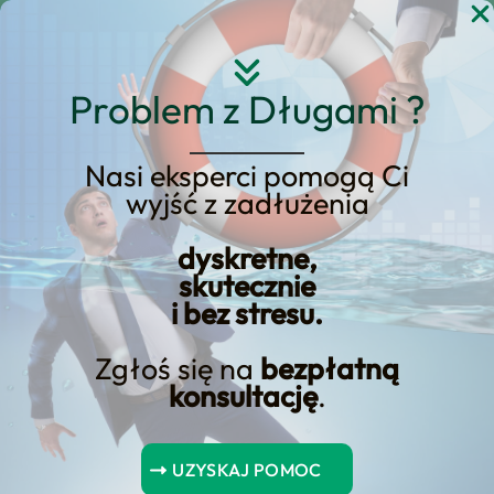
Przejdź
do
treści
Problem z Długami ?
Nasi eksperci pomogą Ci
wyjść z zadłużenia
KREDYT123.PL – OFERTA SPRZEDAŻOWA
dyskretne,
upadłość konsumencka
skutecznie
i bez stresu.
tarnów
Zgłoś się na
bezpłatną
Jeśli rozważasz upadłość konsumencka
konsultację
.
tarnów, potrzebujesz konkretnej oferty
sprzedażowej, a nie ogólników. Na tej
UZYSKAJ POMOC