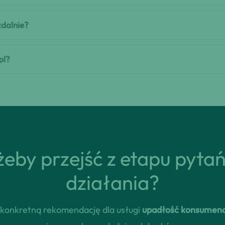
zdalnie?
pl?
eby przejść z etapu pyta
działania?
rz konkretną rekomendację dla usługi
upadłość konsumenc