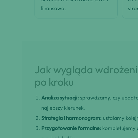
finansowo.
stro
Jak wygląda wdrożenie
po kroku
Analiza sytuacji:
sprawdzamy, czy upadło
najlepszy kierunek.
Strategia i harmonogram:
ustalamy kolejn
Przygotowanie formalne:
kompletujemy d