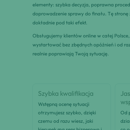
elementy: szybka decyzja, poprawna procedu
doprowadzenie sprawy do finału. Tę stronę
dokładnie pod taki efekt.
Obsługujemy klientów online w całej Polsce
wystartować bez zbędnych opóźnień i od razu
realnie poprawiają Twoją sytuację.
Szybka kwalifikacja
Jas
ws
Wstępną ocenę sytuacji
otrzymujesz szybko, dzięki
Od p
czemu od razu wiesz, jaki
dzia
kierunek ma sens biznesowo i
co 