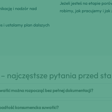
Jeżeli jesteś na etapie poró
kację i nadzór nad
robimy, jak pracujemy i jak 
 i ustalamy plan dalszych
– najczęstsze pytania przed st
wałki można rozpocząć bez pełnej dokumentacji?
 upadłość konsumencka suwałki?