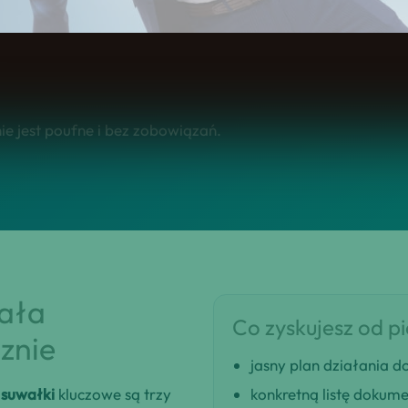
o.
e jest poufne i bez zobowiązań.
iała
Co zyskujesz od p
znie
jasny plan działania
suwałki
kluczowe są trzy
konkretną listę dokum