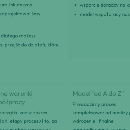
ra i skuteczne
wsparcie doradcy na k
 zaprojektowaliśmy
model współpracy nast
, dlatego możesz
 przejść do działań, które
ne warunki
Model "od A do Z"
półpracy
Prowadzimy proces
oczątku znasz zakres
kompleksowo: od analizy
łań, etapy procesu i to, za
wdrożenie i finalne
odpowiadamy po naszej
uporządkowanie sprawy.