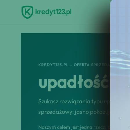
Przejdź
do
treści
KREDYT123.PL – OFERTA SPRZEDAŻOWA
upadłość k
Szukasz rozwiązania typu upadłość
sprzedażowy: jasno pokazuje korzyś
Naszym celem jest jedna rzecz: przekształ