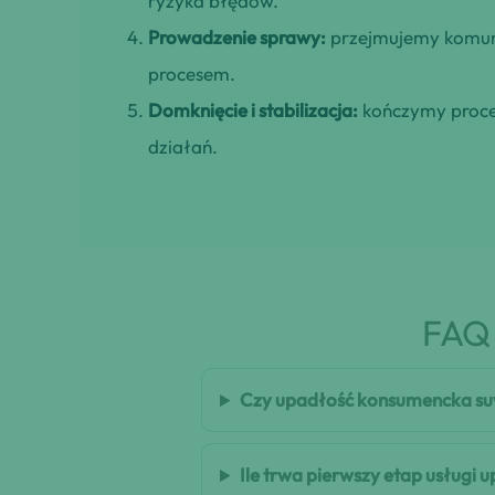
ryzyka błędów.
Prowadzenie sprawy:
przejmujemy komuni
procesem.
Domknięcie i stabilizacja:
kończymy proces
działań.
FAQ 
Czy upadłość konsumencka su
Ile trwa pierwszy etap usługi