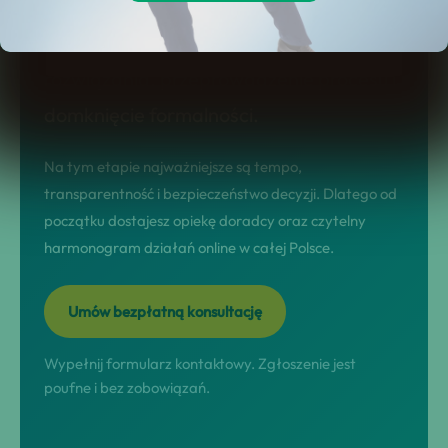
prowadzimy w modelu nastawionym na
wynik: diagnoza sytuacji, dobór
rozwiązania, przeprowadzenie procesu i
domknięcie formalności.
Na tym etapie najważniejsze są tempo,
transparentność i bezpieczeństwo decyzji. Dlatego od
początku dostajesz opiekę doradcy oraz czytelny
harmonogram działań online w całej Polsce.
Umów bezpłatną konsultację
Wypełnij formularz kontaktowy. Zgłoszenie jest
poufne i bez zobowiązań.