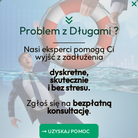
Przejdź
do
treści
Problem z Długami ?
Nasi eksperci pomogą Ci
wyjść z zadłużenia
KREDYT123.PL – OFERTA SPRZEDAŻOWA
dyskretne,
upadłość konsumencka
skutecznie
i bez stresu.
sprzedaż
nieruchomości
Zgłoś się na
bezpłatną
konsultację
.
upadłość konsumencka sprzedaż
nieruchomości to usługa, którą
UZYSKAJ POMOC