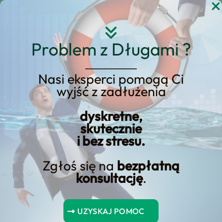
Przejdź
do
treści
Problem z Długami ?
Nasi eksperci pomogą Ci
wyjść z zadłużenia
upadłość konsumencka
dyskretne,
ostateczność
skutecznie
i bez stresu.
Zgłoś się na
bezpłatną
konsultację
.
Spis Treści
UZYSKAJ POMOC
Upadłość konsumencka – ostateczność jako szansa na nowy