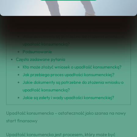
start finansowy
Kto może złożyć wniosek o upadłość konsumencką?
Jak przebiega proces upadłości konsumenckiej?
Zalety i wady upadłości konsumenckiej
Jakie dokumenty są potrzebne do złożenia wniosku o
upadłość konsumencką?
Podsumowanie
Często zadawane pytania
Kto może złożyć wniosek o upadłość konsumencką?
Jak przebiega proces upadłości konsumenckiej?
Jakie dokumenty są potrzebne do złożenia wniosku o
upadłość konsumencką?
Jakie są zalety i wady upadłości konsumenckiej?
Upadłość konsumencka – ostateczność jako szansa na nowy
start finansowy
Upadłość konsumencka jest procesem, który może być