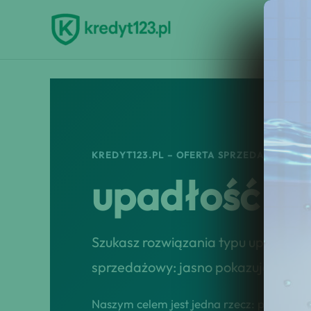
Przejdź
do
treści
KREDYT123.PL – OFERTA SPRZEDAŻOWA
upadłość k
Szukasz rozwiązania typu upadłość
sprzedażowy: jasno pokazuje korzyś
Naszym celem jest jedna rzecz: przekształ