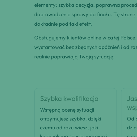
elementy: szybka decyzja, poprawna procedu
doprowadzenie sprawy do finału. Tę stronę
dokładnie pod taki efekt.
Obsługujemy klientów online w całej Polsce
wystartować bez zbędnych opóźnień i od razu
realnie poprawiają Twoją sytuację.
Szybka kwalifikacja
Jas
ws
Wstępną ocenę sytuacji
otrzymujesz szybko, dzięki
Od p
czemu od razu wiesz, jaki
dzia
kierunek ma sens biznesowo i
co 