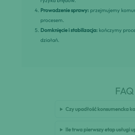
ryzyka błędów.
Prowadzenie sprawy:
przejmujemy komuni
procesem.
Domknięcie i stabilizacja:
kończymy proces
działań.
FAQ 
Czy upadłość konsumencka ka
Ile trwa pierwszy etap usługi