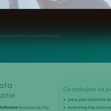
o.
e jest poufne i bez zobowiązań.
iała
Co zyskujesz od p
znie
jasny plan działania
 katowice
kluczowe są trzy
konkretną listę dokum