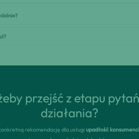
zdalnie?
pl?
eby przejść z etapu pyta
działania?
z konkretną rekomendację dla usługi
upadłość konsumenc