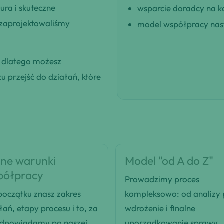
ra i skuteczne
wsparcie doradcy na k
 zaprojektowaliśmy
model współpracy nast
, dlatego możesz
 przejść do działań, które
ne warunki
Model "od A do Z"
półpracy
Prowadzimy proces
oczątku znasz zakres
kompleksowo: od analizy
łań, etapy procesu i to, za
wdrożenie i finalne
odpowiadamy po naszej
uporządkowanie sprawy.