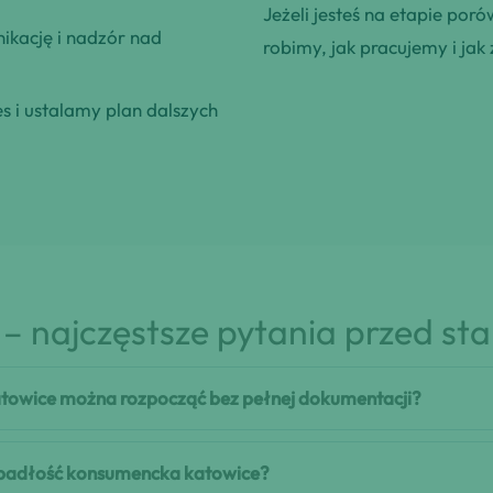
Jeżeli jesteś na etapie poró
kację i nadzór nad
robimy, jak pracujemy i jak 
 i ustalamy plan dalszych
– najczęstsze pytania przed st
towice można rozpocząć bez pełnej dokumentacji?
 upadłość konsumencka katowice?