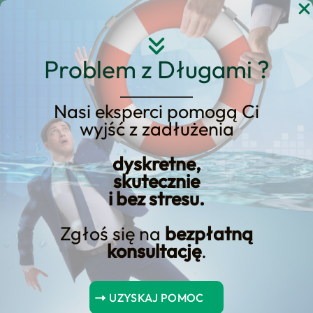
Przejdź
do
treści
Problem z Długami ?
Nasi eksperci pomogą Ci
wyjść z zadłużenia
KREDYT123.PL – OFERTA SPRZEDAŻOWA
dyskretne,
upadłość konsumencka
skutecznie
i bez stresu.
a samochód
Zgłoś się na
bezpłatną
Szukasz rozwiązania typu upadłość
konsultację
.
konsumencka a samochód? Ta
podstrona została przebudowana jako
UZYSKAJ POMOC