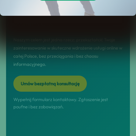
landing sprzedażowy: jasno pokazuje
korzyści, etapy współpracy, FAQ i
konkretny CTA.
Naszym celem jest jedna rzecz: przekształcić Twoje
zainteresowanie w skuteczne wdrożenie usługi online w
całej Polsce, bez przeciągania i bez chaosu
informacyjnego.
Umów bezpłatną konsultację
Wypełnij formularz kontaktowy. Zgłoszenie jest
poufne i bez zobowiązań.