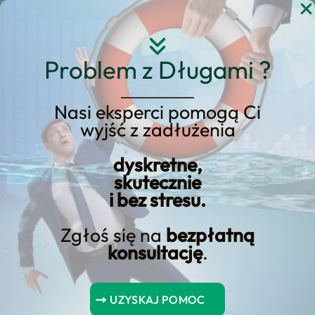
Przejdź
do
treści
Problem z Długami ?
Nasi eksperci pomogą Ci
wyjść z zadłużenia
KREDYT123.PL – OFERTA SPRZEDAŻOWA
dyskretne,
upadłość konsumencką
skutecznie
i bez stresu.
2023 krok po kroku
Zgłoś się na
bezpłatną
Szukasz rozwiązania typu upadłość
konsultację
.
konsumencką 2023 krok po kroku? Ta
podstrona została przebudowana jako
UZYSKAJ POMOC