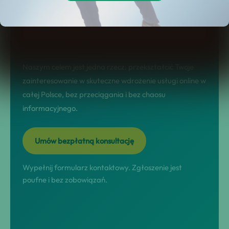
landing sprzedażowy: jasno pokazuje
korzyści, etapy współpracy, FAQ i
konkretny CTA.
Naszym celem jest jedna rzecz: przekształcić Twoje
zainteresowanie w skuteczne wdrożenie usługi online w
całej Polsce, bez przeciągania i bez chaosu
informacyjnego.
Umów bezpłatną konsultację
Wypełnij formularz kontaktowy. Zgłoszenie jest
poufne i bez zobowiązań.