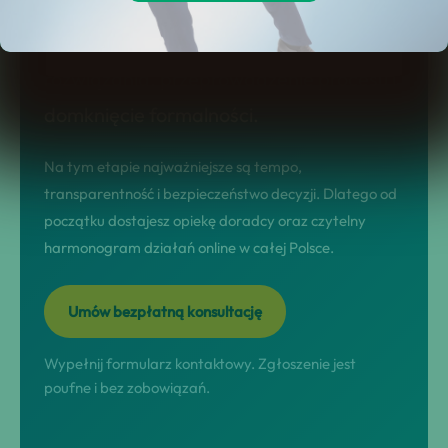
prowadzimy w modelu nastawionym na
wynik: diagnoza sytuacji, dobór
rozwiązania, przeprowadzenie procesu i
domknięcie formalności.
Na tym etapie najważniejsze są tempo,
transparentność i bezpieczeństwo decyzji. Dlatego od
początku dostajesz opiekę doradcy oraz czytelny
harmonogram działań online w całej Polsce.
Umów bezpłatną konsultację
Wypełnij formularz kontaktowy. Zgłoszenie jest
poufne i bez zobowiązań.