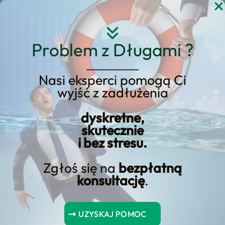
Przejdź
do
treści
Problem z Długami ?
Nasi eksperci pomogą Ci
wyjść z zadłużenia
KREDYT123.PL – OFERTA SPRZEDAŻOWA
dyskretne,
Umowa Pożyczki: Jak
skutecznie
i bez stresu.
Powinna Wyglądać –
Porady i Wskazówki
Zgłoś się na
bezpłatną
konsultację
.
umowa pożyczki: jak powinna wyglądać
– porady i wskazówki to usługa, którą
UZYSKAJ POMOC