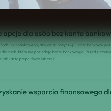
 pokrywa spłatę pożyczki w przypadku śmierci pożyczkobiorcy.
e opcje dla osób bez konta banko
rachunku bankowego, aby wziąć pożyczkę. Konto bankowe jest c
je dla osób, które nie posiadają konta bankowego. Przed złożen
e jak karta prepaidowa lub czek.
yskanie wsparcia finansowego dla