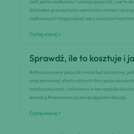
Jeśli jesteś zadłużony i szukasz pożyczki, warto 
osób
dokładne przeczytanie warunków umowy i skorzyst
bez
zadłużonych mogą wiązać się z wyższymi kosztami 
konta
bankowego!
Sprawdzone
Czytaj więcej >
sposoby
na
Sprawdź, ile to kosztuje i 
uzyskanie
wsparcia
Refinansowanie pożyczki może być korzystne, jeś
finansowego
oraz porównać oferty różnych firm pożyczkowych
dla
ostateczny koszt. Unikniemy w ten sposób ukrytyc
osób
doradcą finansowym przed podjęciem decyzji.
z
trudnościami
Sprawdź,
Czytaj więcej >
finansowymi
ile
to