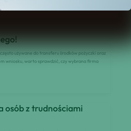
wego!
zęsto używane do transferu środków pożyczki oraz
iem wniosku, warto sprawdzić, czy wybrana firma
 osób z trudnościami