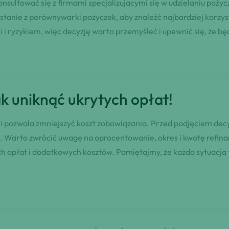
skonsultować się z firmami specjalizującymi się w udzielaniu poż
anie z porównywarki pożyczek, aby znaleźć najbardziej korzystn
i ryzykiem, więc decyzję warto przemyśleć i upewnić się, że b
jak uniknąć ukrytych opłat!
li pozwala zmniejszyć koszt zobowiązania. Przed podjęciem de
. Warto zwrócić uwagę na oprocentowanie, okres i kwotę refin
h opłat i dodatkowych kosztów. Pamiętajmy, że każda sytuacja f