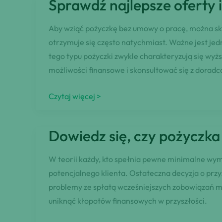
Sprawdź najlepsze oferty 
kosztuje
i
Aby wziąć pożyczkę bez umowy o pracę, można skor
jak
otrzymuje się często natychmiast. Ważne jest je
uniknąć
tego typu pożyczki zwykle charakteryzują się wy
ukrytych
możliwości finansowe i skonsultować się z doradc
opłat!
Sprawdź
Czytaj więcej >
najlepsze
oferty
Dowiedz się, czy pożyczk
instytucji
pozabankowych!
W teorii każdy, kto spełnia pewne minimalne wym
potencjalnego klienta. Ostateczna decyzja o przy
problemy ze spłatą wcześniejszych zobowiązań m
uniknąć kłopotów finansowych w przyszłości.