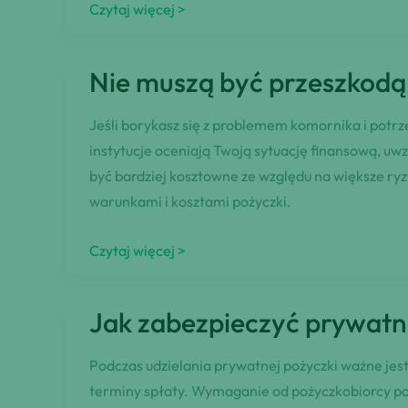
Dowiedz
Czytaj więcej >
się,
czy
Nie muszą być przeszkodą 
pożyczka
może
Jeśli borykasz się z problemem komornika i potrze
być
instytucje oceniają Twoją sytuację finansową, uw
udzielona
być bardziej kosztowne ze względu na większe ryz
w
warunkami i kosztami pożyczki.
gotówce!
Nie
Czytaj więcej >
muszą
być
Jak zabezpieczyć prywatn
przeszkodą
–
Podczas udzielania prywatnej pożyczki ważne jest
gdzie
terminy spłaty. Wymaganie od pożyczkobiorcy por
szukać