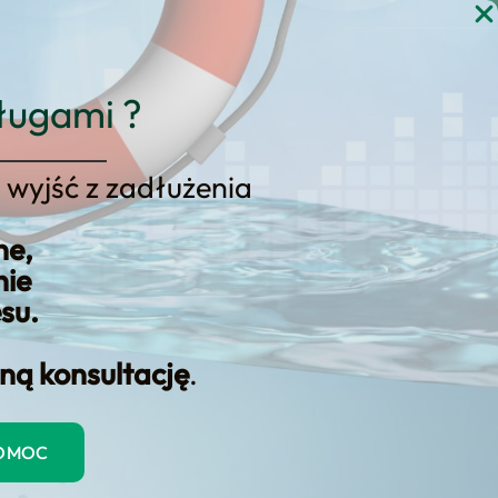
gi
Blog
Kontakt
KONSULTACJA
ługami ?
 wyjść z zadłużenia
ne,
nie
esu.
ną konsultację
.
sowej?
ierców, którzy są odpowiedzialni za jej spłatę. W
POMOC
ć wszelkie zobowiązania. W niektórych sytuacjach