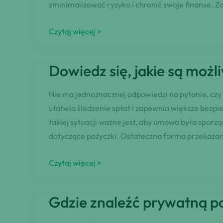
zminimalizować ryzyko i chronić swoje finanse. Z
pożyczki?
Jak
Czytaj więcej >
zabezpieczyć
prywatną
Dowiedz się, jakie są moż
pożyczkę?
Nie ma jednoznacznej odpowiedzi na pytanie, cz
ułatwia śledzenie spłat i zapewnia większe bezp
takiej sytuacji ważne jest, aby umowa była sporz
dotyczące pożyczki. Ostateczna forma przekaza
Dowiedz
Czytaj więcej >
się,
jakie
Gdzie znaleźć prywatną p
są
możliwości