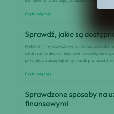
istnieje możliwość objęcia ubezpieczeniem, które
Jakie
Czytaj więcej >
są
możliwości
Sprawdź, jakie są dostępn
spłaty
pożyczki
Niektóre firmy pożyczkowe wymagają posiadania 
w
spłaty rat. Jednak istnieją również dostępne opc
trudnej
pożyczkowa akceptuje inny sposób płatności, taki
sytuacji
finansowej?
Sprawdź,
Czytaj więcej >
jakie
są
Sprawdzone sposoby na uz
dostępne
finansowymi
opcje
dla