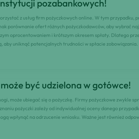
instytucji pozabankowych!
zystać z usług firm pożyczkowych online. W tym przypadku, pro
dnak porównanie ofert różnych pożyczkodawców, aby wybrać najk
ższym oprocentowaniem i krótszym okresem spłaty. Dlatego prz
ą, aby uniknąć potencjalnych trudności w spłacie zobowiązania.
a może być udzielona w gotówce!
ogi, może ubiegać się o pożyczkę. Firmy pożyczkowe zwykle sp
znaniu pożyczki zależy od indywidualnej oceny danego przypadku
ogą wpłynąć na odrzucenie wniosku. Ważne jest również odpowi