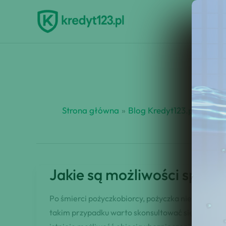
Przejdź
do
treści
Strona główna
Blog Kredyt123.pl
spłat
Jakie są możliwości spłaty
Po śmierci pożyczkobiorcy, pożyczka nie zostaje 
takim przypadku warto skonsultować się z notariu