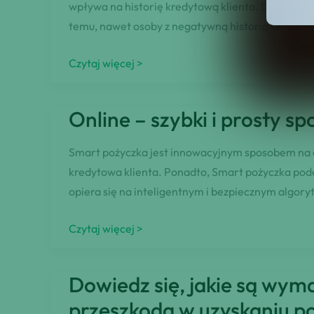
wpływa na historię kredytową klienta. Decyzja o u
temu, nawet osoby z negatywną historią kredytow
Dowiedz
Czytaj więcej >
się,
dlaczego
Online – szybki i prosty s
ta
forma
Smart pożyczka jest innowacyjnym sposobem na ot
finansowania
kredytowa klienta. Ponadto, Smart pożyczka podej
jest
opiera się na inteligentnym i bezpiecznym algoryt
idealna
dla
Online
Czytaj więcej >
osób
–
z
szybki
Dowiedz się, jakie są wym
negatywną
i
historią
przeszkodą w uzyskaniu po
prosty