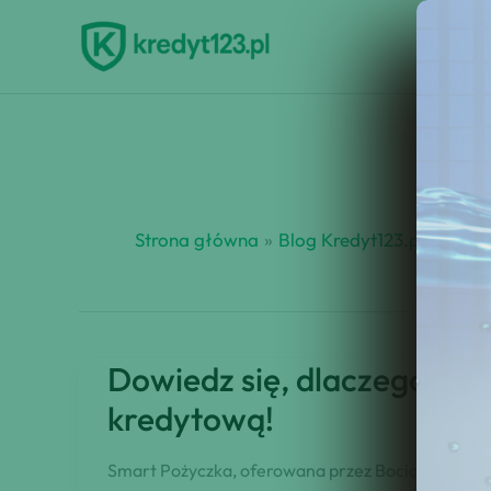
Przejdź
do
treści
Strona główna
Blog Kredyt123.pl
Smar
Dowiedz się, dlaczego ta f
kredytową!
Smart Pożyczka, oferowana przez Bocian, nie jes