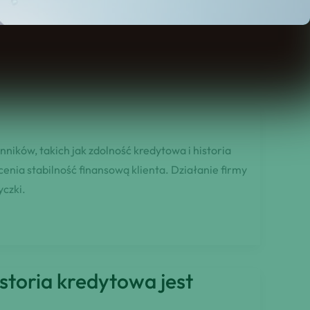
, a nie na informacjach zgromadzonych w BIK. Dzięki
ików, takich jak zdolność kredytowa i historia
enia stabilność finansową klienta. Działanie firmy
yczki.
storia kredytowa jest