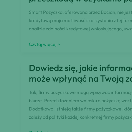
kredytową!
sposób
Smart Pożyczka, oferowana przez Bocian, nie jes
na
kredytową mają możliwość skorzystania z tej form
uzyskanie
analizie zdolności kredytowej wnioskującego, uwz
pożyczki!
Dowiedz
Czytaj więcej >
się,
jakie
Dowiedz się, jakie informa
są
może wpłynąć na Twoją z
wymagania
Bociana
Tak, firmy pożyczkowe mogą wpisywać informacje 
i
biurze. Przed złożeniem wniosku o pożyczkę warto
czy
Dodatkowo, istnieją także firmy pożyczkowe, któr
negatywna
zależy od polityki każdej konkretnej firmy pożycz
historia
kredytowa