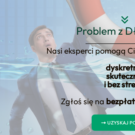
Strona główna
O nas
Usłu
Problem z D
Nasi eksperci pomogą Ci
dyskret
t pożyczka
skutecz
i bez str
Zgłoś się na
bezpłat
orma finansowania jest idealna dl
UZYSKAJ 
t widoczna w Biurze Informacji Kredytowej (BIK). W przeciwień