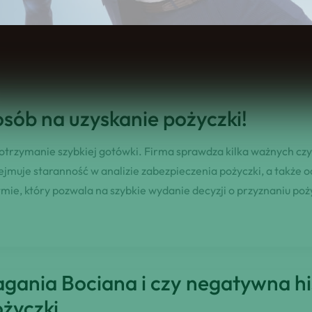
dzieleniu pożyczki opiera się na analizie zdolności kredytowej
ą mogą skorzystać z tej formy finansowania.
posób na uzyskanie pożyczki!
rzymanie szybkiej gotówki. Firma sprawdza kilka ważnych czynn
muje staranność w analizie zabezpieczenia pożyczki, a także oc
mie, który pozwala na szybkie wydanie decyzji o przyznaniu poż
agania Bociana i czy negatywna hi
życzki