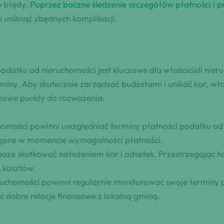
b błędy.
Poprzez baczne śledzenie szczegółów płatności i p
uniknąć zbędnych komplikacji.
odatku od nieruchomości jest kluczowe dla właścicieli nie
iny. Aby skutecznie zarządzać budżetami i unikać kar, wła
zowe punkty do rozważenia:
chomości powinni uwzględniać terminy płatności podatku od
tępne w momencie wymagalności płatności.
może skutkować nałożeniem kar i odsetek. Przestrzegając 
 kosztów.
eruchomości powinni regularnie monitorować swoje terminy p
ć dobre relacje finansowe z lokalną gminą.