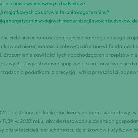
ości dla nowo wybudowanych budynków?
racji majątkowych po upływie 14-dniowego terminu?
nują energetycznie wydajnych modernizacji swoich budynków, do
aściciele nieruchomości znajdują się na progu nowego krajo
tków od nieruchomości i zobowiązań stanowi fundament st
 Zrozumienie zawiłości tych nadchodzących przepisów nie j
nansowych. Z wyostrzonym spojrzeniem na konsekwencje dy
arządzania podatkami z precyzją i wizją przyszłości, zap
24 są ustalone na konkretne kwoty za metr kwadratowy, w 
o 11,8% w 2023 roku, aby dostosować się do zmian gospodar
y dla właścicieli nieruchomości, dzierżawców i użytkownik