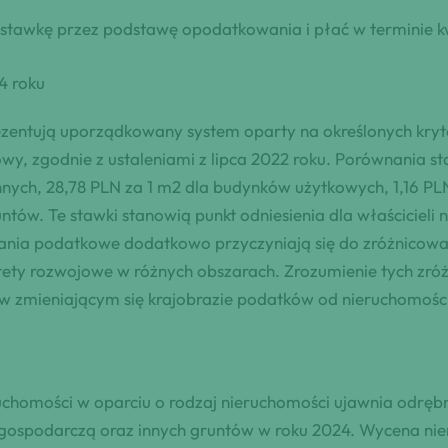
stawkę przez podstawę opodatkowania i płać w terminie k
4 roku
ezentują uporządkowany system oparty na określonych kryt
owy, zgodnie z ustaleniami z lipca 2022 roku. Porównania 
nnych, 28,78 PLN za 1 m2 dla budynków użytkowych, 1,16 PL
ntów. Te stawki stanowią punkt odniesienia dla właściciel
nia podatkowe dodatkowo przyczyniają się do zróżnicowa
tety rozwojowe w różnych obszarach. Zrozumienie tych zr
w zmieniającym się krajobrazie podatków od nieruchomości
homości w oparciu o rodzaj nieruchomości ujawnia odręb
ospodarczą oraz innych gruntów w roku 2024. Wycena nie