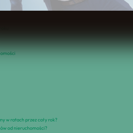
Spis Treści
roku
homości
y w ratach przez cały rok?
tków od nieruchomości?