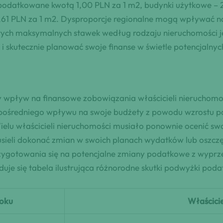
podatkowane kwotą 1,00 PLN za 1 m2, budynki użytkowe – 2
 0,61 PLN za 1 m2. Dysproporcje regionalne mogą wpływać n
ch maksymalnych stawek według rodzaju nieruchomości jest
i skutecznie planować swoje finanse w świetle potencjaln
pływ na finansowe zobowiązania właścicieli nieruchomości
zpośredniego wpływu na swoje budżety z powodu wzrostu 
u właścicieli nieruchomości musiało ponownie ocenić swoj
sieli dokonać zmian w swoich planach wydatków lub oszcz
rzygotowania się na potencjalne zmiany podatkowe z wypr
duje się tabela ilustrująca różnorodne skutki podwyżki poda
roku
Właścici