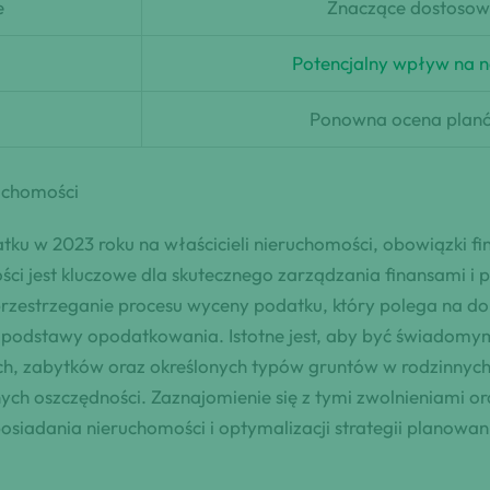
e
Znaczące dostosow
Potencjalny wpływ na n
Ponowna ocena planó
uchomości
ku w 2023 roku na właścicieli nieruchomości, obowiązki f
 jest kluczowe dla skutecznego zarządzania finansami i p
zestrzeganie procesu wyceny podatku, który polega na do
i podstawy opodatkowania. Istotne jest, aby być świadomy
kich, zabytków oraz określonych typów gruntów w rodzinny
ch oszczędności. Zaznajomienie się z tymi zwolnieniami o
osiadania nieruchomości i optymalizacji strategii planowa