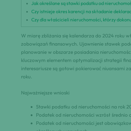
Jak określane są stawki podatku od nieruchom
Czy istnieje okres karencji na składanie dekla
Czy dla właścicieli nieruchomości, którzy doko
W miarę zbliżania się kalendarza do 2024 roku wł
zobowiązań finansowych. Ujawnienie stawek poda
planowanie w obszarze posiadania nieruchomości.
kluczowym elementem optymalizacji strategii fi
interesariusze są gotowi pokierować niuansami z
roku.
Najważniejsze wnioski
Stawki podatku od nieruchomości na rok 20
Podatek od nieruchomości wzrósł średnio 
Podatek od nieruchomości jest obowiązkow