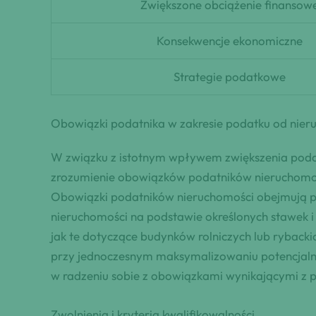
Zwiększone obciążenie finansow
Konsekwencje ekonomiczne
Strategie podatkowe
Obowiązki podatnika w zakresie podatku od nier
W związku z istotnym wpływem zwiększenia podat
zrozumienie obowiązków podatników nieruchomości
Obowiązki podatników nieruchomości obejmują pr
nieruchomości na podstawie określonych stawek 
jak te dotyczące budynków rolniczych lub rybac
przy jednoczesnym maksymalizowaniu potencjalny
w radzeniu sobie z obowiązkami wynikającymi z p
Zwolnienia i kryteria kwalifikowalności