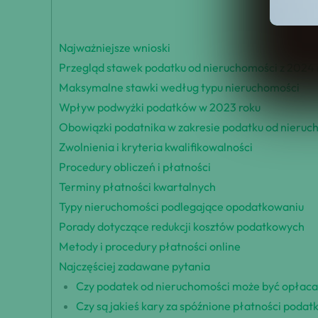
Najważniejsze wnioski
Przegląd stawek podatku od nieruchomości z 2024 
Maksymalne stawki według typu nieruchomości
Wpływ podwyżki podatków w 2023 roku
Obowiązki podatnika w zakresie podatku od nieruc
Zwolnienia i kryteria kwalifikowalności
Procedury obliczeń i płatności
Terminy płatności kwartalnych
Typy nieruchomości podlegające opodatkowaniu
Porady dotyczące redukcji kosztów podatkowych
Metody i procedury płatności online
Najczęściej zadawane pytania
Czy podatek od nieruchomości może być opłacan
Czy są jakieś kary za spóźnione płatności poda