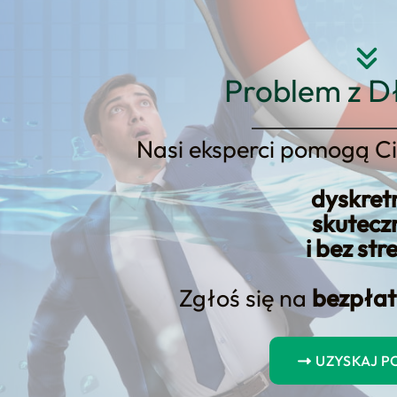
Strona główna
O nas
Usłu
Problem z D
Nasi eksperci pomogą Ci
dyskret
uchomości i zobowiązania na 202
skutecz
i bez str
Zgłoś się na
bezpłat
UZYSKAJ 