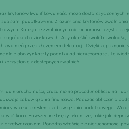
az kryteriów kwalifikowalności może dostarczyć cennych in
rzepisami podatkowymi. Zrozumienie kryteriów zwolnienia 
tkowych. Kategorie zwolnionych nieruchomości często obejm
nych ogródkach działkowych. Aby określić kwalifikowalność,
zwolnień przed złożeniem deklaracji. Dzięki zapoznaniu si
tencjalnie obniżyć koszty podatku od nieruchomości. Ta 
i korzystanie z dostępnych zwolnień.
 od nieruchomości, zrozumienie procedur obliczania i doko
łniać swoje zobowiązania finansowe. Podczas obliczania po
iary w celu określenia zobowiązania podatkowego. Wniosk
ować karą. Powszechne błędy płatnicze, takie jak niepraw
 przetwarzaniem. Ponadto właściciele nieruchomości pow